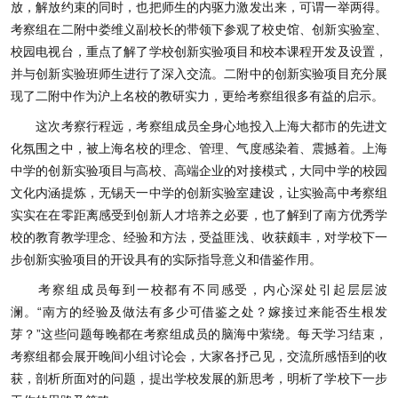
放，解放约束的同时，也把师生的内驱力激发出来，可谓一举两得。
考察组在二附中娄维义副校长的带领下参观了校史馆、创新实验室、
校园电视台，重点了解了学校创新实验项目和校本课程开发及设置，
并与创新实验班师生进行了深入交流。二附中的创新实验项目充分展
现了二附中作为沪上名校的教研实力，更给考察组很多有益的启示。
这次考察行程远，考察组成员全身心地投入上海大都市的先进文
化氛围之中，被上海名校的理念、管理、气度感染着、震撼着。上海
中学的创新实验项目与高校、高端企业的对接模式，大同中学的校园
文化内涵提炼，无锡天一中学的创新实验室建设，让实验高中考察组
实实在在零距离感受到创新人才培养之必要，也了解到了南方优秀学
校的教育教学理念、经验和方法，受益匪浅、收获颇丰，对学校下一
步创新实验项目的开设具有的实际指导意义和借鉴作用。
考察组成员每到一校都有不同感受，内心深处引起层层波
澜。“南方的经验及做法有多少可借鉴之处？嫁接过来能否生根发
芽？”这些问题每晚都在考察组成员的脑海中萦绕。每天学习结束，
考察组都会展开晚间小组讨论会，大家各抒己见，交流所感悟到的收
获，剖析所面对的问题，提出学校发展的新思考，明析了学校下一步