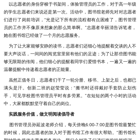
以志愿者的身份穿梭于书架间，体验管理员的工作，对于高一年级
的学生志愿者们来说还是第一次。活动中，图书馆老师先对对志愿者
们进行了岗前培训，“光是记下所有的流程都有点困难了，图书管理
员的工作并不像原来想象的那么简单啊。”志愿者辛丽清告诉笔者，
她在图书馆已经做了一个月的志愿服务。
为了让大家能够安静的读书，志愿者们还细心地提醒着交谈的人不
要大声说话，一间间的阅览室里留有他们的足迹；为了让那些图书能
够无限期的传阅，他们细心的提醒着同学们爱惜书本，一遍又一遍的
温馨提醒中传递着志愿者的正能量。
虽然正值冬日，志愿者们干了一轮分册、移书、上架之后，也都已
满头是汗。创新二班的赵莹莹说：“搬书时还得戴好手套防止划伤
手，可见学校图书管理员平时有多劳累。”在短短的两个小时的活动
中，大家都默默坚守着自己的岗位。
实践服务价值，做文明阅读倡导者
图书管理员孙延波老师介绍，每天傍晚6:00-7:00是图书馆最繁忙
的时候，因此志愿者的加入对于图书馆工作有很大帮助。“图书馆长