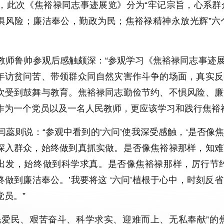
此次《焦裕禄同志事迹展览》分为“牢记宗旨，心系群
惧风险；廉洁奉公，勤政为民；焦裕禄精神永放光辉”六
师鲁帅参观后感触颇深：“参观学习《焦裕禄同志事迹展
年访贫问苦、带领群众同自然灾害作斗争的场面，真实反
次受到鼓舞与教育。焦裕禄同志勤俭节约、不惧风险、廉
作为一个党员以及一名人民教师，更应该学习和践行焦裕
蕊则说：“参观中看到的‘六问’使我深受感触，‘是否像
深入群众，始终做到真抓实做。是否像焦裕禄那样，知难
出发，始终做到科学求真。是否像焦裕禄那样，厉行节
终做到廉洁奉公。’我要将这 ‘六问’植根于心中，时刻
党员。”
爱民、艰苦奋斗、科学求实、迎难而上、无私奉献”的