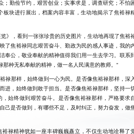
众；勤俭节约，艰苦创业；实事求是，调查研究；不怕
个板块进行展出，档案内容丰富，生动地揭示了焦裕禄
览》，看到一张张珍贵的历史图片，生动地再现了焦裕
映了焦裕禄同志艰苦奋斗、勤政为民的感人事迹，我的
洁奉公，敬业奉献的精神值得我们用一生去学习。联系
禄那种无私奉献的精神，做一名人民满意的教师。”
焦裕禄那样，始终做到一心为民。是否像焦裕禄那样，深
而进，始终做到敢于担当。是否像焦裕禄那样，坚持一
约，始终做到艰苦奋斗。是否像焦裕禄那样，严格要求
反省自己是否做到，有哪些不足，及时纠正，努力奋发，做
焦裕禄精神犹如一座丰碑巍巍矗立，不仅生动地诠释了