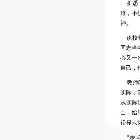
据悉，
难，不
神。
该校教
同志当
心又一
自己，
教师闫
实际，
从实际
己，始
裕禄式
“亲民