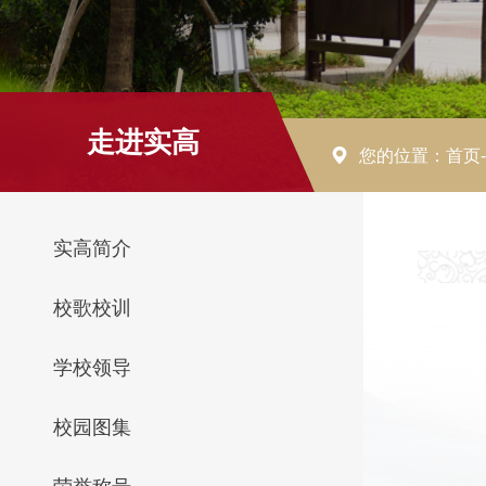
走进实高
您的位置：
首页
-
实高简介
校歌校训
学校领导
校园图集