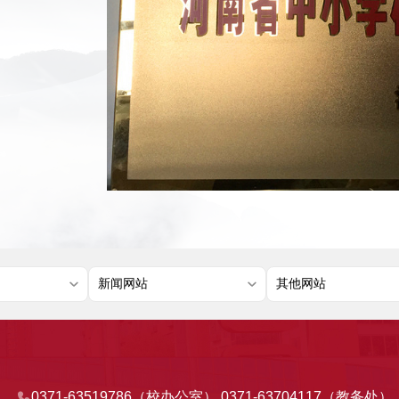
0371-63519786（校办公室） 0371-63704117（教务处）