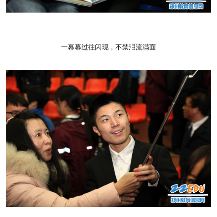
一幕幕过往闪现，不禁泪流满面