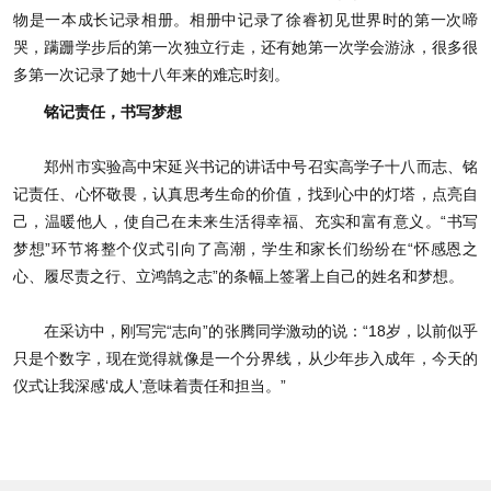
物是一本成长记录相册。相册中记录了徐睿初见世界时的第一次啼
哭，蹒跚学步后的第一次独立行走，还有她第一次学会游泳，很多很
多第一次记录了她十八年来的难忘时刻。
铭记责任，书写梦想
郑州市实验高中宋延兴书记的讲话中号召实高学子十八而志、铭
记责任、心怀敬畏，认真思考生命的价值，找到心中的灯塔，点亮自
己，温暖他人，使自己在未来生活得幸福、充实和富有意义。“书写
梦想”环节将整个仪式引向了高潮，学生和家长们纷纷在“怀感恩之
心、履尽责之行、立鸿鹄之志”的条幅上签署上自己的姓名和梦想。
在采访中，刚写完“志向”的张腾同学激动的说：“18岁，以前似乎
只是个数字，现在觉得就像是一个分界线，从少年步入成年，今天的
仪式让我深感‘成人’意味着责任和担当。”