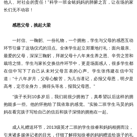
他人、对社会的责任！”科学一班金铭妈妈的肺腑之言，让在场的家
长们无不动容！
感恩父母，挑起大梁
一封信、一鞠躬、一份礼物，一个拥抱，学生与父母的感恩互动
环节引爆了这场仪式的泪点。全体学生起立郑重地行礼：面向最亲、
最爱的父母，深深三鞠躬，拜谢父母十八年来生养之恩、辛劳之苦和
栽培之情。学生与家长交换信件环节中，更是场面感人，很多学生都
在信中写下了自己从未对父母言表的心声。学生张伟建在信中写
道：“十八年岁月，父母心酸苦，为儿当谨记，必报父母恩，明夕是
高考，定尽全身力，摘得头等名，报我父母恩。”
“孩子长到10多岁后，我们就很少拥抱了，真希望以后这样的拥
抱能多一些。他的怀抱给了我依靠的感觉。”实验二班学生马昊的妈
妈在看完孩子写给自己的信后和孩子深情的拥抱在一起。
成人礼赠送环节，2013级英才二班的学生徐睿和妈妈相拥而泣，
引来诸多媒体记者的目光，仔细了解得知徐睿的妈妈赠送给孩子的礼