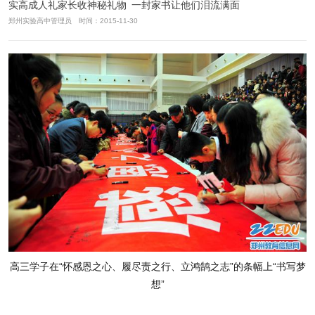
实高成人礼家长收神秘礼物 一封家书让他们泪流满面
郑州实验高中管理员 时间：2015-11-30
高三学子在“怀感恩之心、履尽责之行、立鸿鹄之志”的条幅上“书写梦
想”