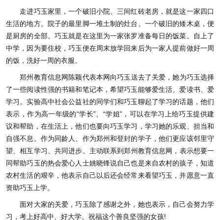
走进巧玉家里，一个破旧小院、三间红砖老房，就是这一家四口
生活的地方。院子的最里脚一堆土制的灶台、一个破旧的矮木桌，便
是厨房的全部。巧玉就是在这里为一家张罗准备每日的饭菜。自上了
中学，因为要住校，巧玉便在周末放学回来后为一家人提前做好一周
的饭，洗好一周的衣服。
郑州教育信息网
陈颖代表本网向巧玉送去了关爱，她为巧玉选择
了一些阅读性强的书籍和笔记本，希望巧玉能够爱生活、爱读书、爱
学习。实验高中社会公益社的同学们和巧玉聊起了学习的话题，他们
表示，作为高一年级的“学长”、“学姐”，可以在学习上给巧玉提供建
议和帮助，在生活上，他们也要向巧玉学习，学习她的乐观、担当和
自强不息。作为同龄人、作为郑州和登封的学子，他们更应该邻里守
望、相互学习、共同进步。主动联系到
郑州教育信息网
，表示想要一
同帮助巧玉的热会爱心人士姚晓锋说自己也是来自农村的孩子，知道
农村生活的艰辛，他表示自己以后还会经常来看望巧玉，并愿意一直
资助巧玉上学。
面对大家的关爱，巧玉除了感谢之外，她也表示，自己会努力学
习，考上好高中、好大学。祝福这个善良坚强的女孩!