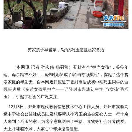
穷家孩子早当家，5岁的巧玉便担起家务活
（本网讯 记者 孙宏伟 杨召蕾）登封有个“担当女孩”，爷爷年
迈、母亲精神不好……5岁时她便成了家里的“顶梁柱”，撑起了这个贫
寒家庭的半边天。自本网近日报道了登封市告成初中毛巧玉同学的自
强事迹后
《多难女孩勇担当——记登封市告成初中“担当女孩”毛巧
玉》，
引起了社会的广泛关注。
12月5日，郑州市现代教育信息技术中心工作人员、
郑州市实验高
级中学
社会公益社成员以及想要帮扶小巧玉的热会爱心人士一行十余
人来到了巧玉的家，为这个家庭送来了书籍、食物等社会各界的爱。
天上呼啸着冷风，大家心中却洋溢着温暖。