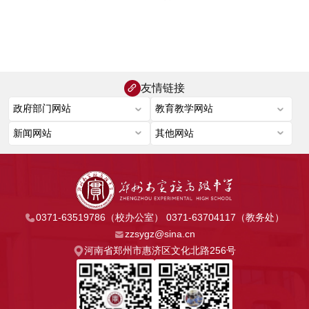
友情链接
0371-63519786（校办公室） 0371-63704117（教务处）
zzsygz@sina.cn
河南省郑州市惠济区文化北路256号