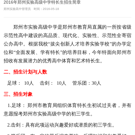
2016年郑州实验高级中学特长生招生简章
郑州实验高中管理员 时间：2016-05-18
郑州市实验高级中学是郑州市教育局直属的一所按省级
示范性高中建设的高品质、现代化、实验性、示范性全寄宿
公办高中。根据我校“拔尖创新人才培养实验学校”的办学定
位和“全面发展、学有特长”的培养目标，
今年
特
面向郑州市
招收有发展潜力的优秀高中体育和艺术特长生。
二、
招生计划与人数
足球： 1
0
人 击剑：
10人
管乐团：
3
0人
三、招生对象
1
.
足球：
郑州市教育局组织体育特长生初试过关者
，
并有
意愿报考郑州市实验高级中学的初三学生。
2
.
击剑：
具有此项运动兴趣爱好或潜质的
初三学生。