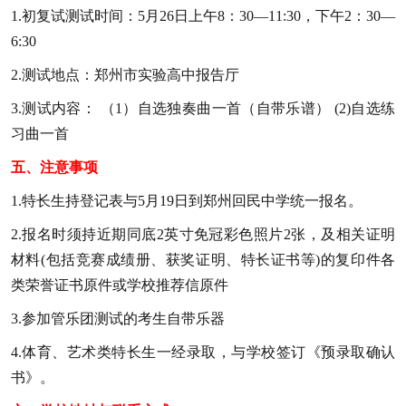
1
.
初复试测试时间：
5月26日
上午
8：30—11:30，下午
2：30
—
6:30
2
.
测试地点：郑州市实验高中报告厅
3
.
测试内容： （1）
自选独奏曲一首（自带乐谱） (2)
自选
练
习曲一首
五、注意事项
1.
特长生
持
登记表
与5月19日到郑州回民中学统一报名。
2.
报名时
须持近期同底2英寸免冠彩色照片2张，及
相关证明
材料(包括竞赛成绩册、获奖证明、特长证书等)的
复印件
各
类荣誉证书原件或学校推荐信原件
3.
参加管乐团测试的考生自带乐器
4.
体育、艺术类特长生一经录取，与学校签订
《预录取确认
书》
。