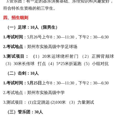
3
.
管乐团：有一定的器乐演奏基础
、乐理知识和兴趣爱好，
符合特长生资格的初三学生。
四、招生细则
（一）足球
：10人（限男生）
1.
考试时间
：
5月
26号
上午
8：30—11:30，下午
2：30
—
6:30
2.
考试地点
：郑州市实验高级中学足球场
3.
测试项目：
（
1
）
20米运球绕杆射门
（
2
）
正脚背颠球
（
3
）
30米长传球
打点
（
4）
5*25米折返跑
（
5
）小组对抗
（二）击剑：
10人
1
.
考试时间：
5月25日
上午
8：30—11:30，下午
2：30
—
6:30
2
.
考试地点：郑州市实验高级中学
3
.
测试项目：
(
1
)
立定跳远
(
2
)
100米
（3）力量测试
（三）管乐团：
3
0人