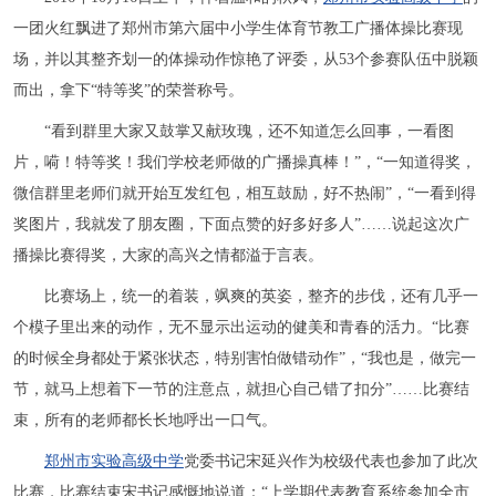
一团火红飘进了郑州市第六届中小学生体育节教工广播体操比赛现
场，并以其整齐划一的体操动作惊艳了评委，从53个参赛队伍中脱颖
而出，拿下“特等奖”的荣誉称号。
“看到群里大家又鼓掌又献玫瑰，还不知道怎么回事，一看图
片，嗬！特等奖！我们学校老师做的广播操真棒！”，“一知道得奖，
微信群里老师们就开始互发红包，相互鼓励，好不热闹”，“一看到得
奖图片，我就发了朋友圈，下面点赞的好多好多人”……说起这次广
播操比赛得奖，大家的高兴之情都溢于言表。
比赛场上，统一的着装，飒爽的英姿，整齐的步伐，还有几乎一
个模子里出来的动作，无不显示出运动的健美和青春的活力。“比赛
的时候全身都处于紧张状态，特别害怕做错动作”，“我也是，做完一
节，就马上想着下一节的注意点，就担心自己错了扣分”……比赛结
束，所有的老师都长长地呼出一口气。
郑州市实验高级中学
党委书记宋延兴作为校级代表也参加了此次
比赛，比赛结束宋书记感慨地说道：“上学期代表教育系统参加全市