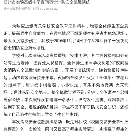
郑州市实验高级中学夜间宿舍消防安全疏散演练
郑州实验高中管理员 时间：2016-11-22
为响应上级有关学校安全教育工作精神，增强全体师生安全意
识，提高师生自救能力，在紧急情况下组织师生有序逃离危急现场，
最大限度减少伤亡，我校于
2016
年
11
月
14
日下午
6:20
举行了一次夜间
宿舍消防安全疏散演练。
学校对此次演练活动高度重视，安排周密。各层宿舍楼梯口分别
站有生活老师、德育处人员指挥。全体师生按照学校制定的“夜间宿
舍消防安全疏散演练实施方案”，开展了演练活动。随着警报铃声响
起，消防疏散演练拉开序幕。夜间宿舍楼发生火灾！全体学生在老师
的指导下，用手或手绢捂嘴，小步快走，有条不紊地撤离“火灾现
场”，迅速来到安全地带。整个疏散过程不到
3
分钟，全体师生全部撤
离宿舍楼，本次演练没有遗漏一名学生，没有发生拥挤、踩踏事故，
达到了安全、迅速的演练目的，学生不仅了解了防火安全知识，还锻
炼了自己逃生的技能，学会了生存的本领。
本次消防安全疏散演练活动，既是对我校《校园突发安全事件应
急预案》的一次检验，同时又提高了师生实际更进一步增强了师生的