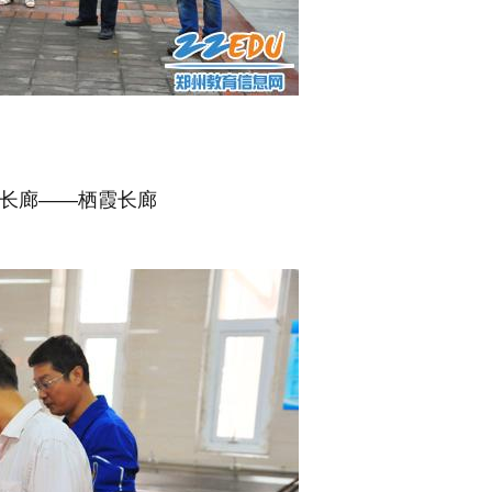
长廊——栖霞长廊