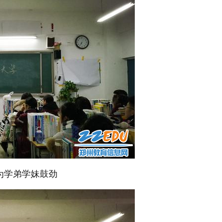
为学弟学妹鼓劲