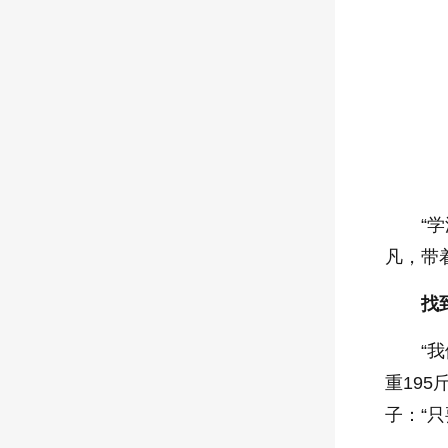
“
凡，带
找
“
重19
子：“