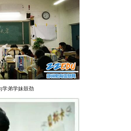
为学弟学妹鼓劲