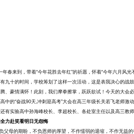
一年春来到，带着“今年花胜去年红”的祈愿，怀着“今年六月风光
还有九十的时间，学校筹划了这样一次活动，这是表我决心的战
沸腾、豪情满怀！此刻，我们摩拳擦掌，跃跃欲试！今天的大会
高中的“奋战
90
天
,
冲刺迎高考”大会在高三年级长关若飞老师激
，还有实验高中孙海峰校长、李超校长、各处室主任以及高三教
朝全力赴笑看明日无怨悔
不负父母的期盼，不负恩师的厚望，不作懦弱的退缩，不作无益的