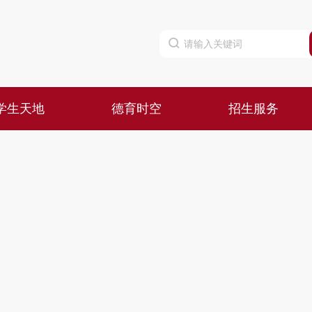
学生天地
德育时空
招生服务