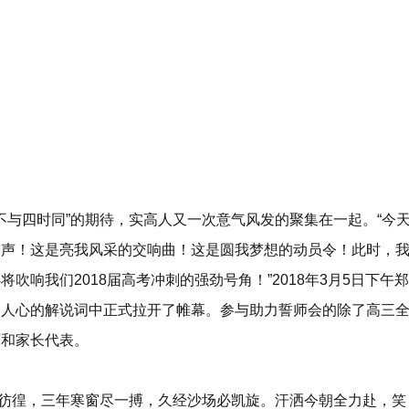
不与四时同”的期待，实高人又一次意气风发的聚集在一起。“今
鼓声！这是亮我风采的交响曲！这是圆我梦想的动员令！此时，
必将吹响我们
2018
届高考冲刺的强劲号角！”
2018
年
3
月
5
日下午郑
动人心的解说词中正式拉开了帷幕。参与助力誓师会的除了高三
师和家长代表。
彷徨，
三年寒窗尽一搏，久经沙场必凯旋。汗洒今朝全力赴，笑