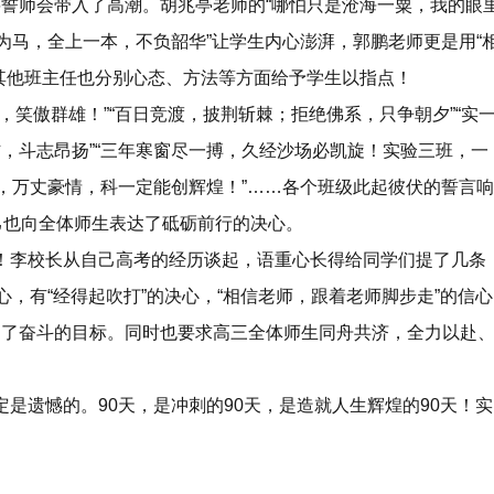
誓师会带入了高潮。胡兆亭老师的“哪怕只是沧海一粟，我的眼
为马，全上一本，不负韶华”让学生内心澎湃，郭鹏老师更是用“
其他班主任也分别心态、方法等方面给予学生以指点！
笑傲群雄！”“百日竞渡，披荆斩棘；拒绝佛系，只争朝夕”“实
，斗志昂扬”“三年寒窗尽一搏，久经沙场必凯旋！实验三班，一
，万丈豪情，科一定能创辉煌！”……各个班级此起彼伏的誓言响
己也向全体师生表达了砥砺前行的决心。
！李校长从自己高考的经历谈起，语重心长得给同学们提了几条
，有“经得起吹打”的决心，“相信老师，跟着老师脚步走”的信心
出了奋斗的目标。同时也要求高三全体师生同舟共济，全力以赴
定是遗憾的。
90
天，是冲刺的
90
天，是造就人生辉煌的
90
天！实