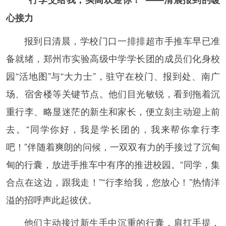
心接力
报到日清晨，学校门口一排排超市手推车早已准
备就绪，郑州市实验高级中学学长团的成员们化身校
园“活地图”与“大力士”，驻守在校门、报到处、南广
场、宿舍楼等关键节点。他们目光敏锐，看到拖着沉
重行李、略显迷茫的新生和家长，便立刻主动迎上前
去。“同学你好，我是学长团的，我来帮你拿行李
吧！”伴随着爽朗的问候，一双双有力的手接过了沉甸
甸的行囊，放进手推车中有序的推进校园。“同学，集
合点在这边，跟我走！”“行李给我，您放心！”热情洋
溢的招呼声此起彼伏。
他们主动接过新生手中沉重的行囊，肩扛手提，