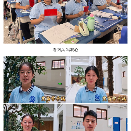
看阅兵 写我心