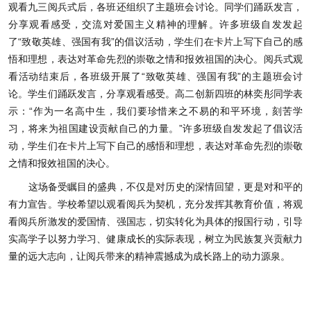
观看九三阅兵式后，各班还组织了主题班会讨论。同学们踊跃发言，
分享观看感受，交流对爱国主义精神的理解。许多班级自发发起
了“致敬英雄、强国有我”的倡议活动，学生们在卡片上写下自己的感
悟和理想，表达对革命先烈的崇敬之情和报效祖国的决心。阅兵式观
看活动结束后，各班级开展了“致敬英雄、强国有我”的主题班会讨
论。学生们踊跃发言，分享观看感受。高二创新四班的林奕彤同学表
示：“作为一名高中生，我们要珍惜来之不易的和平环境，刻苦学
习，将来为祖国建设贡献自己的力量。”许多班级自发发起了倡议活
动，学生们在卡片上写下自己的感悟和理想，表达对革命先烈的崇敬
之情和报效祖国的决心。
这场备受瞩目的盛典，不仅是对历史的深情回望，更是对和平的
有力宣告。学校希望以观看阅兵为契机，充分发挥其教育价值，将观
看阅兵所激发的爱国情、强国志，切实转化为具体的报国行动，引导
实高学子以努力学习、健康成长的实际表现，树立为民族复兴贡献力
量的远大志向，让阅兵带来的精神震撼成为成长路上的动力源泉。