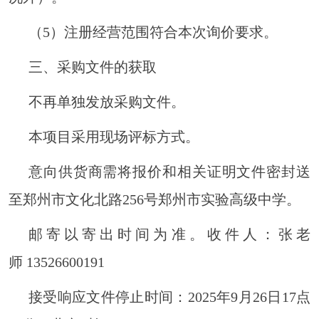
（
5）注册经营范围符合本次询价要求。
三、采购文件的获取
不再单独发放采购文件。
本项目采用现场评标方式。
意向供货商需将报价和相关证明文件密封送
至郑州市文化北路
256号郑州市实验高级中学。
邮寄以寄出时间为准。收件人：
张
老
师
13526600191
接受响应文件停止时间：
2025年
9
月
2
6
日
17点