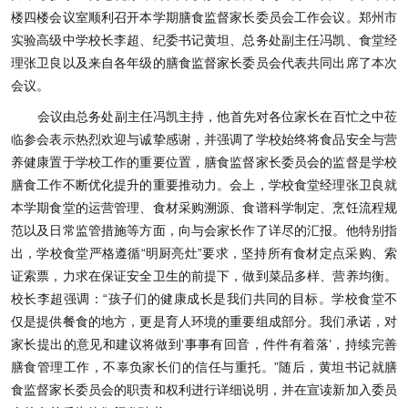
楼四楼会议室顺利召开本学期膳食监督家长委员会工作会议。郑州市
实验高级中学校长李超、纪委书记黄坦、总务处副主任冯凯、食堂经
理张卫良以及来自各年级的膳食监督家长委员会代表共同出席了本次
会议。
会议由总务处副主任冯凯主持，他首先对各位家长在百忙之中莅
临参会表示热烈欢迎与诚挚感谢，并强调了学校始终将食品安全与营
养健康置于学校工作的重要位置，膳食监督家长委员会的监督是学校
膳食工作不断优化提升的重要推动力。会上，学校食堂经理张卫良就
本学期食堂的运营管理、食材采购溯源、食谱科学制定、烹饪流程规
范以及日常监管措施等方面，向与会家长作了详尽的汇报。他特别指
出，学校食堂严格遵循“明厨亮灶”要求，坚持所有食材定点采购、索
证索票，力求在保证安全卫生的前提下，做到菜品多样、营养均衡。
校长李超强调：“孩子们的健康成长是我们共同的目标。学校食堂不
仅是提供餐食的地方，更是育人环境的重要组成部分。我们承诺，对
家长提出的意见和建议将做到‘事事有回音，件件有着落’，持续完善
膳食管理工作，不辜负家长们的信任与重托。”随后，黄坦书记就膳
食监督家长委员会的职责和权利进行详细说明，并在宣读新加入委员