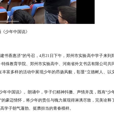
诵《少年中国说》
书香惠济”的号召，4月21日下午，郑州市实验高中学子来到
·特殊教育学院、郑州市实验高中、河南省外文书店有限公司共
在丰富多样的活动中展现少年的昂扬风貌，彰显“立德树人、以
年中国说》。朗诵中，学子们精神抖擞、声情并茂，既有“少
老”的豪迈情怀，将少年的责任与魄力展现得淋漓尽致，完美诠释
实高学子朝气蓬勃、挺膺担当的青春模样。