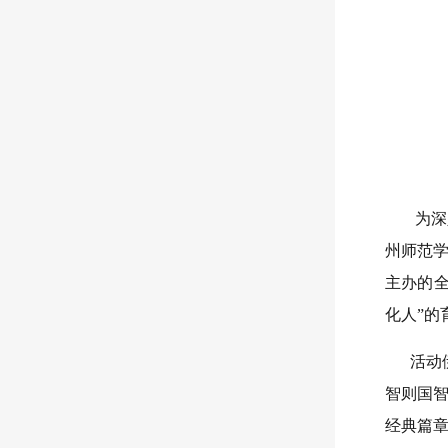
为深入
州师范
主办的
化人”的
活动伊
智则国智
经典篇