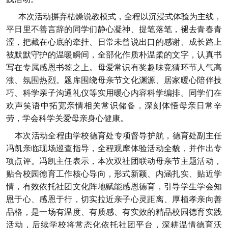
本次活动摒弃枯燥说教模式，全程以沉浸式体验为主线，
平日里不善言辞的同学们静心凝神、提笔落笔，褪去青春青
涩，把藏在心底的牵挂、日常未曾说出口的感谢、成长路上
被默默守护的温暖瞬间，全部化作质朴温柔的文字，认真书
写在专属感恩书签之上。母爱常识有奖趣味竞猜环节人气高
涨、氛围热烈。题库围绕母亲节文化渊源、居家暖心陪伴技
巧、科学亲子沟通礼仪等实用暖心内容科学编排。同学们在
欢声笑语中拓宽亲情相关常识储备，深刻体悟母亲日常辛
劳，学会科学关爱母亲身心健康。
本次活动全程由学校德育处专项督导护航，德育处副主任
冯凯亲临现场巡查指导，全程观摩体验活动全貌，并作出专
项点评。冯凯主任表示，本次双社团联动母亲节主题活动，
贴合校园德育工作核心导向，形式新颖、内涵扎实、贴近学
情，有效依托社团文化阵地赋能感恩德育，引导学生学会知
恩于心、感恩于行，切实拉近亲子心灵距离、厚植孝亲向善
品格，是一场有温度、有质感、有实效的精品校园德育实践
活动，后续学校将常态化依托社团平台，深耕温情德育沃