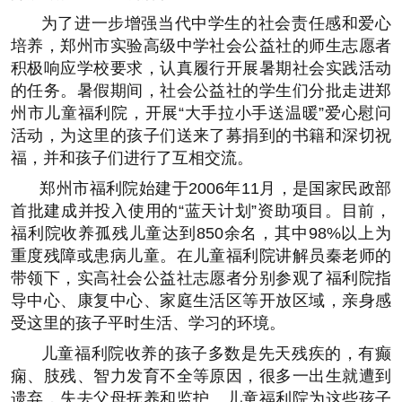
为了进一步增强当代中学生的社会责任感和爱心
培养，郑州市实验高级中学社会公益社的师生志愿者
积极响应学校要求，认真履行开展暑期社会实践活动
的任务。暑假期间，社会公益社的学生们分批走进郑
州市儿童福利院，开展“大手拉小手送温暖”爱心慰问
活动，为这里的孩子们送来了募捐到的书籍和深切祝
福，并和孩子们进行了互相交流。
郑州市福利院始建于2006年11月，是国家民政部
首批建成并投入使用的“蓝天计划”资助项目。目前，
福利院收养孤残儿童达到850余名，其中98%以上为
重度残障或患病儿童。在儿童福利院讲解员秦老师的
带领下，实高社会公益社志愿者分别参观了福利院指
导中心、康复中心、家庭生活区等开放区域，亲身感
受这里的孩子平时生活、学习的环境。
儿童福利院收养的孩子多数是先天残疾的，有癫
痫、肢残、智力发育不全等原因，很多一出生就遭到
遗弃，失去父母抚养和监护。儿童福利院为这些孩子