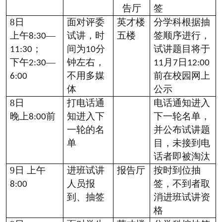
告厅
签
8
日
面对评委
英才楼
分学科根据抽
上午
—
试讲，时
五楼
签顺序进行，
8:30
；
间为
分
试讲题目将于
11:30
10
下午
—
钟左右，
月
日
2:30
11
7
12:00
不用多媒
前在校园网上
6:00
体
公示
8
日
打电话通
电话通知进入
晚上
前
知进入下
下一轮名单，
8:00
一轮的名
并公布试讲题
单
目，未接到电
话者即被淘汰
9
日 上午
进班试讲
报告厅
按时到位抽
人员报
签，不到者取
8:00
到、抽签
消进班试讲资
格