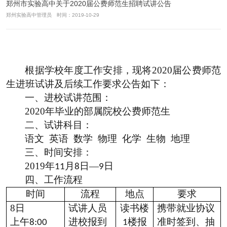
郑州市实验高中关于2020届公费师范生招聘试讲公告
郑州实验高中管理员 时间：2019-10-29
根据学校年度工作安排，现将
2020
届公费师范
生进班试讲及后续工作要求公告如下：
一、
进校试讲范围：
2020
年毕业的部属院校公费师范生
二、
试讲科目：
语文
英语
数学
物理
化学
生物
地理
三、
时间安排：
2019
年
月
日—
日
11
8
9
四、
工作流程
时间
流程
地点
要求
8
日
试讲人员
读书楼
携带就业协议
上午
进校报到
楼报
准时签到、抽
8:00
1