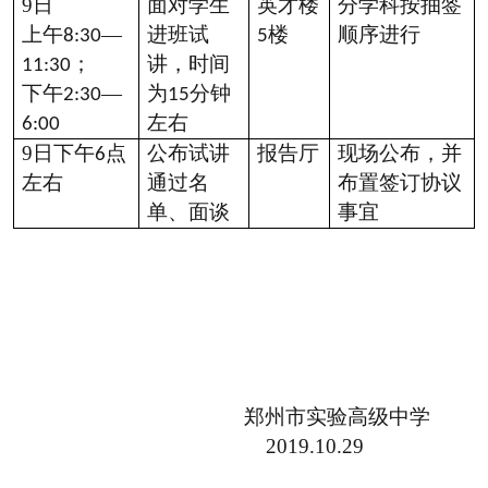
9
日
面对学生
英才楼
分学科按抽签
上午
—
进班试
楼
顺序进行
8:30
5
；
讲，时间
11:30
下午
—
为
分钟
2:30
15
左右
6:00
9日
下午
点
公布试讲
报告厅
现场公布，并
6
左右
通过名
布置签订协议
单、面谈
事宜
郑州市实验高级中学
2019.10.29