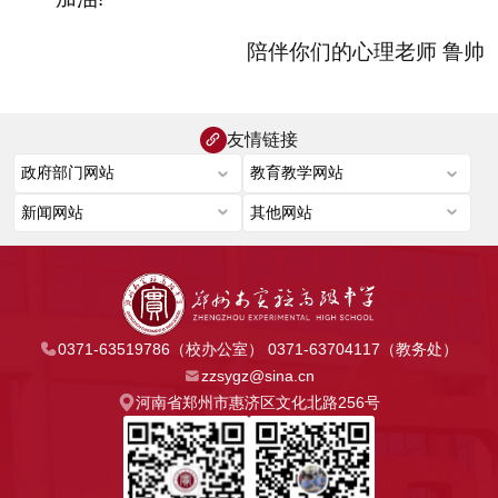
陪伴你们的心理老师 鲁帅
友情链接
0371-63519786（校办公室） 0371-63704117（教务处）
zzsygz@sina.cn
河南省郑州市惠济区文化北路256号