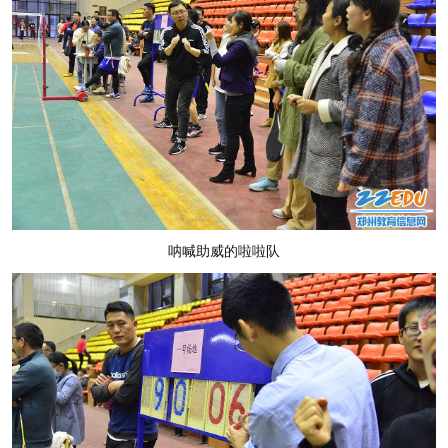
呐喊助威的啦啦队