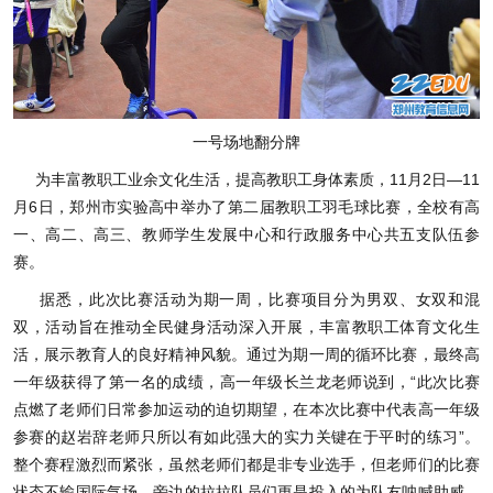
一号场地翻分牌
为丰富教职工业余文化生活，提高教职工身体素质，11月2日—11
月6日，郑州市实验高中举办了第二届教职工羽毛球比赛，全校有高
一、高二、高三、教师学生发展中心和行政服务中心共五支队伍参
赛。
据悉，此次比赛活动为期一周，比赛项目分为男双、女双和混
双，活动旨在推动全民健身活动深入开展，丰富教职工体育文化生
活，展示教育人的良好精神风貌。通过为期一周的循环比赛，最终高
一年级获得了第一名的成绩，高一年级长兰龙老师说到，“此次比赛
点燃了老师们日常参加运动的迫切期望，在本次比赛中代表高一年级
参赛的赵岩辞老师只所以有如此强大的实力关键在于平时的练习”。
整个赛程激烈而紧张，虽然老师们都是非专业选手，但老师们的比赛
状态不输国际气场，旁边的拉拉队员们更是投入的为队友呐喊助威，