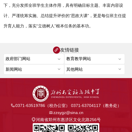
下，充分发挥全班学生主体作用，具有明确目标主题、丰富内容设
计、严谨统筹实施、总结提升评价的“思政大课”，更是每位班主任提
升育人能力，落实“立德树人”根本任务的基本功。
友情链接
0371-63519786（校办公室） 0371-63704117（教务处）
zzsygz@sina.cn
河南省郑州市惠济区文化北路256号