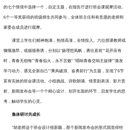
的七个情境中选择一个，自定主题，在报告厅进行班会课观摩活动。
6个一等奖获得的班级师生共同参与，全体班主任和有意愿的老师和
家委会成员进行观摩。
课堂上学生们精神饱满，热情高涨，全情投入。六位授课教师或
慷慨激昂，或循循善诱，分别以“扬理想风帆，勇往直前”“花开应有
时，青春无怨悔”“青春似火，永不言败” “唱响青春交响主旋律”“激发
学习动力，遇见全新自己”“乘风破浪、奋勇前行”为主题，呈现了6节
富有实效的班会课活动。小组挑战、诗歌朗诵、情景剧表演、影片赏
析、新闻发布会等一个个精心设计、别开生面的环节，启发学生的思
考，触动学生的心灵。
集体研讨共成长
“胡老师这个班会设计很新颖，那个新闻发布会的形式我觉得特