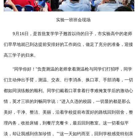
实验一班班会现场
9月16日，是首批复学学子翘首以待的日子，市实验高中的老师
们早早地就已到达提前安排好的工作岗位，做足了充分的准备，迎接
高三学子的归来。
“同学你好！”负责测温的老师拿着测温枪与同学们打招呼，同学
们主动伸出手臂，测温、交表、行李消杀、换口罩、手部消毒，一切
都如同演练般的顺利。同学们戴着口罩拿着行李难掩复学后的激动心
情，英才三班的刘畅同学说：“进入久违的校园，一切显的都是那么
美好，干净、整洁、美丽，沿着学校提前布置好的路线回到宿舍，整
理内务，收拾床铺，到餐厅充餐卡，最后回到教室。这一切看似平
淡，却让我感到倍加珍惜 。”“这一天如约而至，回到学校感觉特别亲