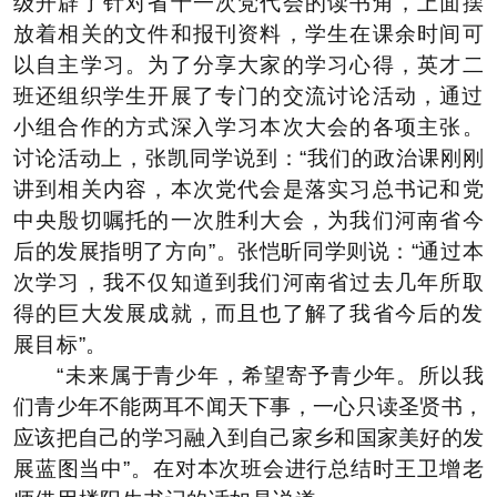
级开辟了针对省十一次党代会的读书角，上面摆
放着相关的文件和报刊资料，学生在课余时间可
以自主学习。为了分享大家的学习心得，英才二
班
还组织
学生开展了
专门的
交流
讨论
活动
，通过
小组合作的方式深入学习本次大会的各项
主张
。
讨论活动上，
张凯同学
说到
：“
我们的政治课刚刚
讲到相关内容，
本次党代会是落实习总书记和党
中央殷切嘱托的一次胜利大会，为我们河南省今
后的发展指明了方向”。张恺昕同学
则说
：“通过本
次学习，我
不仅知道
到我们河南省过去
几
年所取
得的
巨大
发展成就，
而且
也
了解了
我省今后的发
展
目标
”。
“
未来属于青少年，希望寄予青少年
。所以我
们青少年不能两耳不闻天下事，一心只读圣贤书，
应该把自己的学习融入到自己家乡和国家美好的发
展蓝图当中
”
。在对本次班会进行总结时
王卫增老