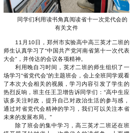
同学们利用读书角真阅读省十一次党代会的
有关文件
11月10日，
郑州市实验高中
高三英才二班
的
师生认真学习
了“
中国共产党河南省第十一次代表
大会
”，并
传达的
会议
各项精神。
利用晚自习时间，英才二班的
师生
组织了一
场学习“省党代会”的主题班会，会上全班同学观看
了
本次大会
相关的视频，学习内容引发了学生的
热烈反响，班主任王卫增告诉同学们：“高中生应
该多关注时政，提升自己对政治生活的参与感，
通过对省党代会精神的学习，我们可以关注本省
未来的发展布局。”
除了班会的集中学习，高三英才二班还在班