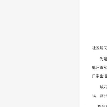
社区居
为进一
郑州市
日常生
绒花始
福、辟
课题负