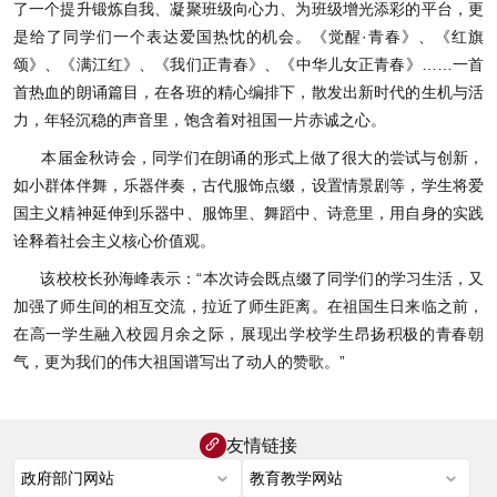
了一个提升锻炼自我、凝聚班级向心力、为班级增光添彩的平台，更
是给了同学们一个表达爱国热忱的机会。《觉醒·青春》、《红旗
颂》、《满江红》、《我们正青春》、《中华儿女正青春》……一首
首热血的朗诵篇目，在各班的精心编排下，散发出新时代的生机与活
力，年轻沉稳的声音里，饱含着对祖国一片赤诚之心。
本届金秋诗会，同学们在朗诵的形式上做了很大的尝试与创新，
如小群体伴舞，乐器伴奏，古代服饰点缀，设置情景剧等，学生将爱
国主义精神延伸到乐器中、服饰里、舞蹈中、诗意里，用自身的实践
诠释着社会主义核心价值观。
该校校长孙海峰表示：“本次诗会既点缀了同学们的学习生活，又
加强了师生间的相互交流，拉近了师生距离。在祖国生日来临之前，
在高一学生融入校园月余之际，展现出学校学生昂扬积极的青春朝
气，更为我们的伟大祖国谱写出了动人的赞歌。”
友情链接