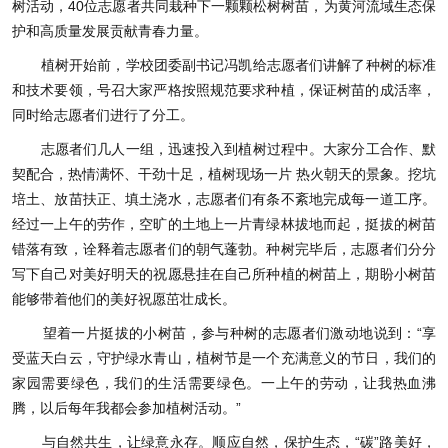
树活动，40位志愿者共同栽种下一颗颗松树树苗，为黄河流域生态保
护和高质量发展贡献青春力量。
植树开始前，学校团委副书记冯凯给志愿者们讲解了种树的标准
和技术要领，号召大家严格按照规范要求种植，保证树苗的成活率，
同时给志愿者们进行了分工。
志愿者们几人一组，迅速投入到植树过程中。大家分工合作、默
契配合，热情满怀、干劲十足，植树现场一片 热火朝天的景象。挖坑
培土、放苗扶正、填土浇水，志愿者们有条不紊地完成每一道工序。
经过一上午的劳作，空旷的土地上一片青绿林拔地而起，挺拔的树苗
错落有致，诠释着志愿者们的朝气蓬勃。种树完毕后，志愿者们分分
写下自己对美好明天的祝愿悬挂在自己所种植的树苗上，期盼小树苗
能够带着他们的美好祝愿茁壮成长。
望着一片挺拔的小树苗，参与种树的志愿者们激动地说到：“享
受蓝天白云，守护绿水青山，植树节是一个充满意义的节日，我们的
家园需要绿色，我们的生活需要绿色。一上午的劳动，让我热血沸
腾，以后每年我都会参加植树活动。”
与自然共生，让绿意永存。顺应自然，保护生态，“碳”路美好，