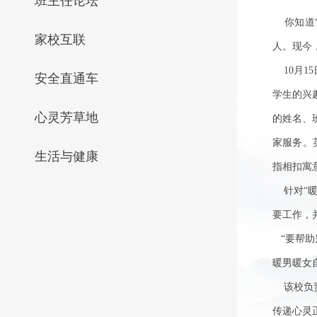
班主任论坛
你知道“
家校互联
人。现今
10月
安全直通车
学生的兴
心灵芳草地
的姓名、
家服务。
生活与健康
指相扣寓
针对“
要工作，
“要帮
暖男暖女
该校负
传递心灵