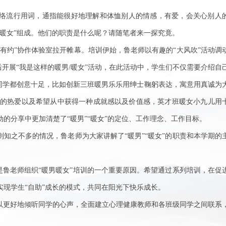
的网络流行用词，通指能很好地理解和体恤别人的情感，有爱，会关心别人
暖女”组成。他们的职责是什么呢？请随笔者来一探究竟。
“鲁帅有约”协作体验室拉开帷幕。培训伊始，鲁老师以有趣的“大风吹”活动调
后开展“我是这样的暖男/暖女”活动，在此活动中，学生们不仅需要介绍自
个同学都创意十足，比如创新三班暖男乐乐用绅士鞠躬表达，寓意用真诚为
的热爱以及希望从中获得一种成就感以及价值感，英才班暖女小九儿用
的分享中更加清楚了“暖男”“暖女”的定位、工作理念、工作目标。
则知之不多的情况，鲁老师为大家讲解了“暖男”“暖女”的职责和本学期的
是鲁老师组织“暖男暖女”培训的一个重要原因。希望通过系列培训，在促
现学生“自助”成长的模式，共同在阳光下快乐成长。
可以更好地倾听同学的心声，全面建立心理健康教师和各班级同学之间联系