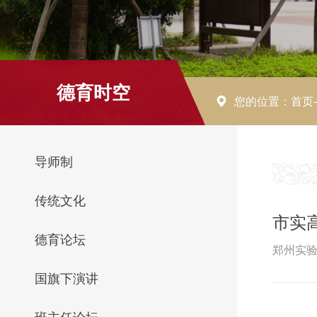
德育时空
您的位置：
首页
导师制
传统文化
市实
德育论坛
郑州实验
国旗下演讲