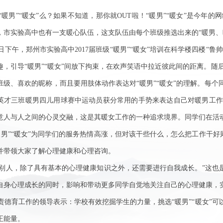
暖男”“暖女”么？如果不知道，那你就OUT啦！“暖男”“暖女”是今年
，市实验高中也有一支暖心队伍，这支队伍由每个班级推选出来的“暖男、
15日下午，郑州市实验高中2017届班级“暖男”“暖女”培训在科学楼四楼
趣，引导“暖男”“暖女”间放下拘束，在欢声笑语中拉近彼此间的距离。随
班级、喜欢的昵称，而且要用肢体动作表达对“暖男”“暖女”的理解。每
英才三班暖男四儿用球赛中运动员获分常用的手势来表达自己对暖男工作
意人与人之间的心灵交融，这是其暖女工作的一种追求境界。同学们在活动
暖男”“暖女”为同学们的服务热情高涨，但对该干些什么，怎么把工作干好
并带领大家了解心理健康和心理咨询。
助别人，除了具有基本的心理健康知识之外，还需要进行自我成长。”这也
自身心理成长的同时，影响和带动更多同学自觉地关注自己的心理健康，实
责德育工作的领导表示：学校有效挖掘学生的力量，挑选“暖男”“暖女”
正能量。