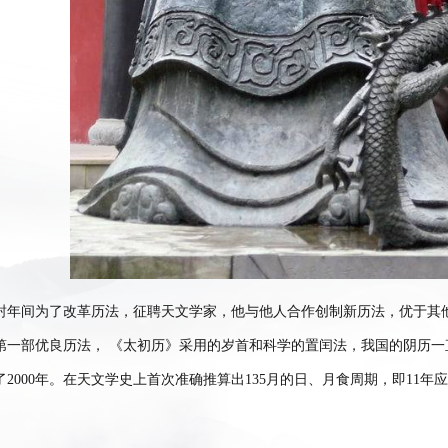
封年间为了改革历法，征聘天文学家，他与他人合作创制新历法，优于其他
第一部优良历法， 《太初历》采用的岁首和科学的置闰法，我国的阴历
了2000年。在天文学史上首次准确推算出135月的日、月食周期，即11