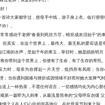
各位老师，亲爱的同学们：
家好！
一首诗大家都学过，慈母手中线，游子身上衣。临行密密
子吟》。
常常感动于老师“春蚕到死丝方尽，蜡炬成灰泪始干”的
。但其实，在这个世界上，最伟大、最无私的爱应该是
如江南的水声，坚如千年的寒玉，举目时，她是皓皓明月
亲将你带到这个世界上，你便有了生命，有了生存的寄托
压力时，母亲为你撑起一片天空，抵挡所有风雨；当你
哲理；当你遇到困难与挫折或因情绪不好而对她大发脾气
会送上一杯热茶，不需任何语言，一切感情均化为内心那
规第一篇即为入则孝，从最浅显简单的“父母呼应勿缓 父母
孝悌之义在人们心中的崇高地位，在此母亲节到来之际，