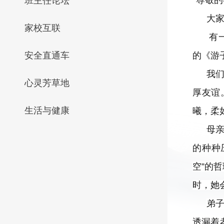
尊敬的
班主任论坛
大
家校互联
有
安全直通车
的《游
我们
心灵芳草地
厚友谊
生活与健康
曦，柔
母
的种种
空”的
时，她
弟子
透漏着