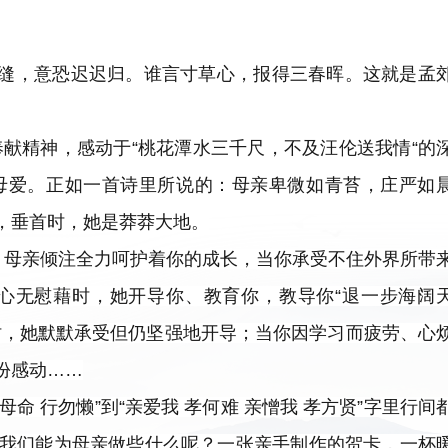
缝，意恐迟迟归。谁言寸草心，报得三春晖。这就是孟
奉献精神，感动于“桃花潭水三千尺，不及汪伦送我情“的
母爱。正如一首诗里所说的：母亲卑微如青苔，庄严如
，垂首时，她是莽莽大地。
。母亲倾注全力呵护着你的成长，当你承受不住外界所带
心无慰藉时，她开导你、教育你，教导你“退一步海阔
时，她默默承受但仍坚强地开导；当你因学习而疲劳、心
份感动……
命 行勿懒”到“亲爱我 孝何难 亲憎我 孝方贤”字里行间
我们能为母亲做些什么呢？一张亲手制作的贺卡，一杯