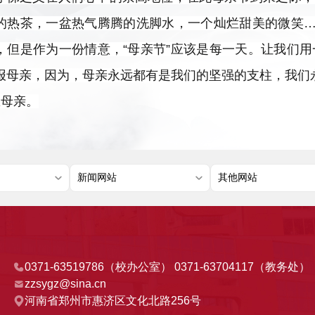
的热茶，一盆热气腾腾的洗脚水，一个灿烂甜美的微笑…
，但是作为一份情意，“母亲节”应该是每一天。让我们
报母亲，因为，母亲永远都有是我们的坚强的支柱，我们
恩母亲。
0371-63519786（校办公室） 0371-63704117（教务处）
zzsygz@sina.cn
河南省郑州市惠济区文化北路256号