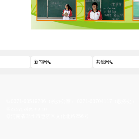
0371-63519786（校办公室） 0371-63704117（教务处）
zzsygz@sina.cn
河南省郑州市惠济区文化北路256号