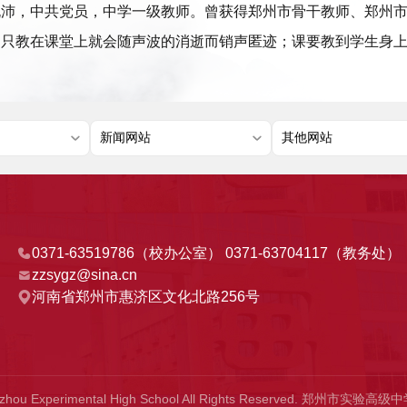
晓沛，中共党员，中学一级教师。曾获得郑州市骨干教师、郑州
，只教在课堂上就会随声波的消逝而销声匿迹；课要教到学生身
0371-63519786（校办公室） 0371-63704117（教务处）
zzsygz@sina.cn
河南省郑州市惠济区文化北路256号
gzhou Experimental High School All Rights Reserved. 郑州市实验高级