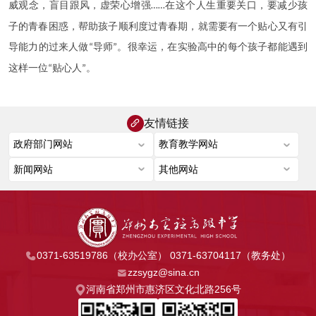
威观念，盲目跟风，虚荣心增强
在这个人生重要关口，要减少孩
……
子的青春困惑，帮助孩子顺利度过青春期，就需要有一个贴心又有引
导能力的过来人做
导师
。很幸运，在实验高中的每个孩子都能遇到
“
”
这样一位
贴心人
。
“
”
友情链接
0371-63519786（校办公室） 0371-63704117（教务处）
zzsygz@sina.cn
河南省郑州市惠济区文化北路256号