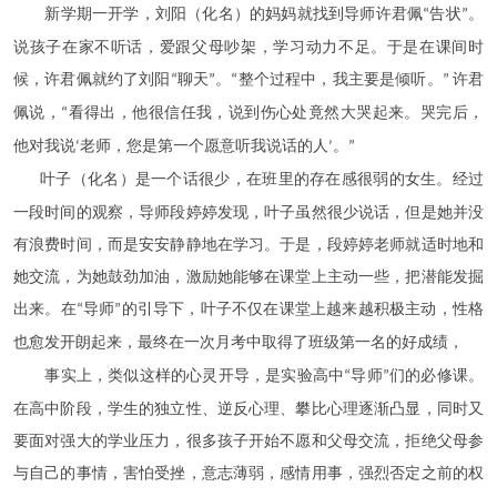
新学期一开学，刘阳（化名）的妈妈就找到导师许君佩
告状
。
“
”
说孩子在家不听话，爱跟父母吵架，学习动力不足。于是在课间时
候，许君佩就约了刘阳
聊天
。
整个过程中，我主要是倾听。
许君
“
”
“
”
佩说，
看得出，他很信任我，说到伤心处竟然大哭起来。哭完后，
“
他对我说
老师，您是第一个愿意听我说话的人
。
‘
’
”
叶子（化名）是一个话很少，在班里的存在感很弱的女生。经过
一段时间的观察，导师段婷婷发现，叶子虽然很少说话，但是她并没
有浪费时间，而是安安静静地在学习。于是，段婷婷老师就适时地和
她交流，为她鼓劲加油，激励她能够在课堂上主动一些，把潜能发掘
出来。在
导师
的引导下，叶子不仅在课堂上越来越积极主动，性格
“
”
也愈发开朗起来，最终在一次月考中取得了班级第一名的好成绩，
事实上，类似这样的心灵开导，是实验高中
导师
们的必修课。
“
”
在高中阶段，学生的独立性、逆反心理、攀比心理逐渐凸显，同时又
要面对强大的学业压力，很多孩子开始不愿和父母交流，拒绝父母参
与自己的事情，害怕受挫，意志薄弱，感情用事，强烈否定之前的权