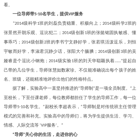
看。
一位导师带
名学生，提供
服务
5-10
VIP
级科学
班的刘磊负责稳重、积极向上；
级科学
班的
“2014
1
2014
2
张景然开朗乐观、逗比犯二；
级创新
班的张懿铭固执敏感、懂
2014
1
事乖巧；
级创新
班的李书宁文静好学，张若琪活泼逗乐，刘恒
2014
2
宇敏而好学，李淑君沉静少话，张阳大个腼腆；
级创新
班的吴
2014
3
娅睿是个逗比小钢炮；
级实验
班的刘天华聪颖执着
提起自
2014
1
……”
己带的几位学生，导师张慧如数家珍。不仅能准确说出每个孩子的姓
名、班级，还能精准地评价出他们的性格特点。
据了解，实验高中一直坚持推进的
导师制
是一项全员制度。
上
“
”
“
至校长，下至任课老师，每位教师都担任了学生的导师工作，每一位
导师带
名学生。
副校长李超表示，
导师制是对传统班主任管理
5-10
”
“
模式的完善和补充。实验高中的导师们，将为学生提供生活、学习、
情感、人际交流等
服务
。
‘VIP
’
”
导师
关心你的生活，走进你的心
“
”