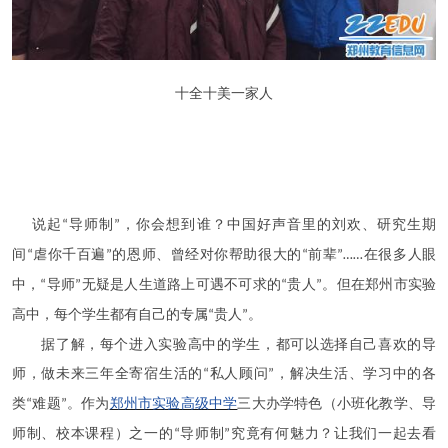
十全十美一家人
说起
导师制
，你会想到谁？中国好声音里的刘欢、研究生期
“
”
间
虐你千百遍
的恩师、曾经对你帮助很大的
前辈
在很多人眼
“
”
“
”……
中，
导师
无疑是人生道路上可遇不可求的
贵人
。但在郑州市实验
“
”
“
”
高中，每个学生都有自己的专属
贵人
。
“
”
据了解，每个进入实验高中的学生，都可以选择自己喜欢的导
师，做未来三年全寄宿生活的
私人顾问
，解决生活、学习中的各
“
”
类
难题
。作为
郑州市实验高级中学
三大办学特色（小班化教学、导
“
”
师制、校本课程）之一的
导师制
究竟有何魅力？让我们一起去看
“
”