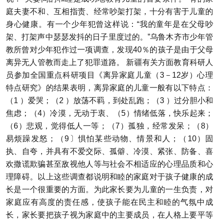
庭夫妻不和、互相指责、经常吵架打架，十分有害于儿童的
身心健康。有一个少年犯曾这样说：“我的童年是在父母吵
架、打架声中瑟瑟发抖的日子里度过的。”乌鲁木齐市少年管
教所曾对少年犯作过一项调查，发现40％的孩子是由于父母
离异无人管教而走上了犯罪道路。 新疆有关方面教育科研人
员参加全国重点科研项目《离异家庭儿童（3－12岁）心理
特点研究》的结果表明，离异家庭的儿童一般有以下特点：
（1 ）爱哭；（2 ）放荡不羁，到处乱跑；（3 ）过分胆小和
焦虑；（4）冷漠，无动于衷、（5）情绪低落，快乐起来；
（6）悲观，觉得低人一等；（7）孤独，经常发呆；（8）
易烦躁发怒；（9〕惧怕某些动物、情景和人；（10）固
执、自夸，并具有不爱交际、孤僻、冷漠、紧张、防备、喜
欢撒谎欺骗甚至敌视他人等与社会不相适应的心理品质和心
理障碍。以上这些调查都说明和睦的家庭对于孩子健康的成
长是一个很重要的方面。为此家长要为儿童的一生负责，对
家庭应有高度的责任感，使孩子能在民主和睦的气氛中成
长，家长要把孩子视为家庭中的主要成员，在人格上要平等