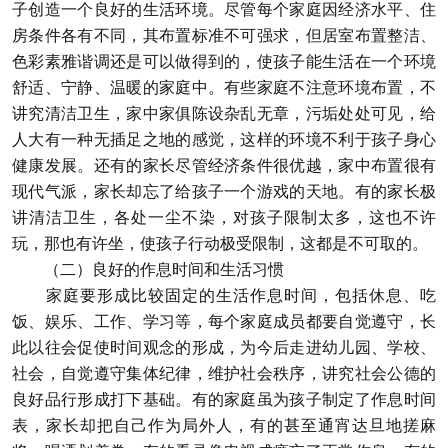
子创造一个良好的生活环境。尽管每个家庭因经济水平、住
房条件各有不同，其布置标准不可强求，但居室布置整洁、
色彩素雅谐调还是可以做得到的，使孩子能生活在一个环境
舒适、宁静、温暖的家庭中。有些家庭不注意环境布置，不
讲究清洁卫生，家中家俱陈设杂乱无章，污垢处处可见，给
人大有一种无插足之地的感觉，这样的环境不利于孩子身心
健康发展。还有的家长尽管经济条件很优越，家中布置很有
现代气派，家长却忘了给孩子一个游戏的天地。有的家长极
讲清洁卫生，各处一尘不染，对孩子限制太多，这也不许
玩，那也有许坐，使孩子行动极受限制，这都是不可取的。
（二）良好的作息时间和生活习惯
家庭要形成比较固定的生活作息时间，包括休息、吃
饭、娱乐、工作、学习等，每个家庭成员都要自觉遵守，长
此以往会促使时间观念的形成，为今后走进幼儿园、学校、
社会，自觉遵守集体纪律，维护社会秩序，讲究社会公德的
良好品行形成打下基础。有的家庭虽为孩子制定了作息时间
表，家长却把自己作为局外人，有的甚至通宵达旦地搓麻