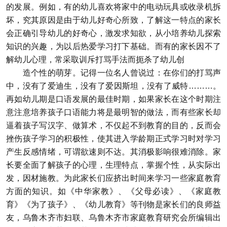
的发展。例如，有的幼儿喜欢将家中的电动玩具或收录机拆
坏，究其原因是由于幼儿好奇心所致，了解这一特点的家长
会正确引导幼儿的好奇心，激发求知欲，从小培养幼儿探索
知识的兴趣，为以后热爱学习打下基础。而有的家长因不了
解幼儿心理，常采取训斥打骂手法而扼杀了幼儿创
造个性的萌芽。记得一位名人曾说过：在你们的打骂声
中，没有了爱迪生，没有了爱因斯坦，没有了威特………。
再如幼儿期是口语发展的最佳时期，如果家长在这个时期注
意注意培养孩子口语能力将是最明智的做法，而有些家长却
逼着孩子写汉字、做算术，不仅起不到教育的目的，反而会
挫伤孩子学习的积极性，使其进入学龄期正式学习时对学习
产生反感情绪，可谓欲速则不达。其消极影响很难消除。家
长要全面了解孩子的心理，生理特点，掌握个性，从实际出
发，因材施教。为此家长们应挤出时间来学习一些家庭教育
方面的知识。如《中华家教》、《父母必读》、《家庭教
育》《为了孩子》、《幼儿教育》等刊物是家长们的良师益
友，乌鲁木齐市妇联、乌鲁木齐市家庭教育研究会所编辑出