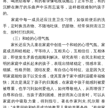
将、喝洒划着拳，有的看录像电视成瘾忘了正常作息，有的
沉醉在舞厅的乐曲声中乐而忘返等，这样都很难制约孩子
的。
家庭中每一成员还应注意卫生习惯，如饭前便后的洗
手，定时换洗衣物、不随地吐痰、扔脏物、经常保持清洁卫
生、按时打扫房间。
（三）和睦的心理气氛
家长还应为儿童在家庭中创造一个和睦的心理气氛。家
庭成员和睦相处，平等待人，互相关心，互相信任，互相体
谅，即使发生矛盾也能顺利解决。研究表明：在民主和睦文
明的家庭中成长起来的孩子，表现出情绪稳定，情感丰富、
细腻、性格开朗、团结友爱、有自信心等特征。这是因为文
明家庭能给孩子以安全感，使其置身于家中感到温暖幸福愉
快；其次是满足了孩子的归属感，在家庭中孩子能感到被爱
被尊重，也学习到如何爱他人，如何尊敬他人，从而增强了
自尊和自信。当孩子遇到困难、挫折而灰心沮丧时，可以从
家庭的中吸取力量，得到指引。著名作家列夫.托尔斯 泰
说：“夫妻间的和睦是成功地教育儿童的首要条件。”有的家