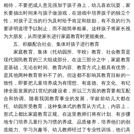
相待，不要把成人意见强加于孩子身上，幼儿喜欢玩耍，家
长要抽出时间来与孩子做游戏，在游戏中培养孩子的独立个
性，对孩子正当的行为及时给予肯定和鼓励，有不良的行为
要讲明道理予以制止，而不能简单粗暴。这样孩子将家长视
为大朋友，从而使家长进行家庭教育时更能奏效。
五、积极配合社会、集体对孩子进行教育
家庭教育、集体（托幼园所、学校）教育、社会教育是
现代国民教育的三大组成部分。在这三部分之中，家庭教育
是基础，无论在时间、教育内容、教育方式上都具有优势，
是其他两种教育替补不了的。但这都不影响其教育目标的一
致性，即要把儿童培养成为有理想、有道德、有文化、有纪
律全面发展的21世纪的建设者，所以三方面的教育要相互配
合和协调。随着我国教育事业的发展，学龄前幼儿大都在
托、幼园所受教育，这种集体式的教育从方式上，内容上，
形式上都比家庭教育正规。在这里教师们将有计划、有步骤
地专门培养儿童行为习惯的养成、品质修养，培养他们的创
造能力、学习兴趣等。幼儿教师经过了专业性训练，他们具