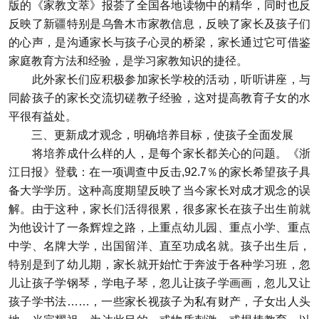
版的《家教文萃》报荟了全国各地读物中的精华，同时也反
反映了新疆特别是乌鲁木市家教信息，反映了家长及孩子们
的心声，是沟通家长与孩子心灵的桥梁，家长通过它可借鉴
家庭教育方法和经验，是学习家教知识的捷径。
此外家长们应积极参加家长学校的活动，听听讲座，与
同龄孩子的家长交流切磋教子经验，这对提高教育子女的水
平很有益处。
三、更新成才观念，明确培养目标，使孩子全面发展
将培养成什么样的人，是每个家长都关心的问题。《浙
江日报》登载：在一项调查中反击,92.7％的家长希望孩子具
备大学学历。这种高度期望反映了当今家长对成才观念的误
解。由于这种，家长们活得很累，很多家长在孩子出生前就
为他设计了一条辉煌之路，上重点幼儿园、重点小学、重点
中学、名牌大学，出国留洋、直至功成名就。孩子出生后，
特别是到了幼儿期，家长就开始忙于奔波于各种学习班，忽
儿让孩子学钢琴，学电子琴，忽儿让孩子学画画，忽儿又让
孩子学书法……，一些家长视孩子为私有财产，子女出人头