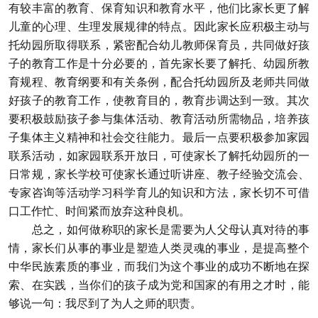
有较丰富的教育、保育知识和教育水平，他们比家长更了解
儿童的心理、生理发展规律的特点。因此家长应积极主动与
托幼园所取得联系，紧密配合幼儿教师保育员，共同做好孩
子的教育工作是十分必要的，首先家长要了解托、幼园所教
育规程、教育纲要和有关条例，配合托幼园所及老师共同做
好孩子的教育工作，使教育目的，教育步调达到一致。其次
要积极鼓励孩子参与集体活动、教育活动所需物品，培养孩
子集体主义精神和社会交往能力。最后一点要积极参加家园
联系活动，如家园联系开放日，可使家长了解托幼园所的一
日常规，家长学校可使家长通过听讲座、教子经验交流会、
专家咨询等活动学习科学育儿的知识和方法，家长切不可借
口工作忙、时间紧而放弃这种良机。
总之，如何做称职的家长是需要为人父母认真对待的事
情，家长们从事的事业是塑造人类灵魂的事业，是提高整个
中华民族素质的事业，而我们为这个事业的成功不断地在探
索、在实践，当你们的孩子成为党和国家的有用之才时，能
够说一句：我尽到了为人之师的职责。