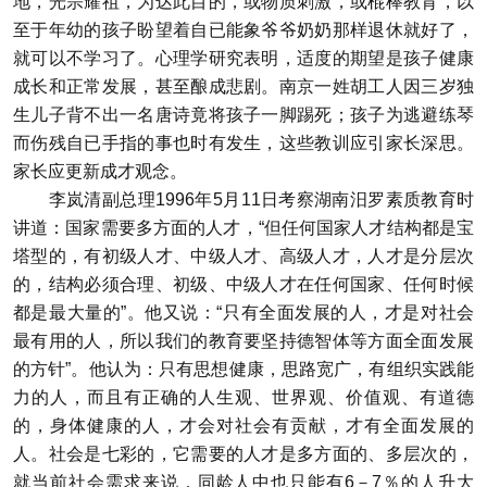
地，光宗耀祖，为达此目的，或物质刺激，或棍棒教育，以
至于年幼的孩子盼望着自已能象爷爷奶奶那样退休就好了，
就可以不学习了。心理学研究表明，适度的期望是孩子健康
成长和正常发展，甚至酿成悲剧。南京一姓胡工人因三岁独
生儿子背不出一名唐诗竟将孩子一脚踢死；孩子为逃避练琴
而伤残自已手指的事也时有发生，这些教训应引家长深思。
家长应更新成才观念。
李岚清副总理1996年5月11日考察湖南汨罗素质教育时
讲道：国家需要多方面的人才，“但任何国家人才结构都是宝
塔型的，有初级人才、中级人才、高级人才，人才是分层次
的，结构必须合理、初级、中级人才在任何国家、任何时候
都是最大量的”。他又说：“只有全面发展的人，才是对社会
最有用的人，所以我们的教育要坚持德智体等方面全面发展
的方针”。他认为：只有思想健康，思路宽广，有组织实践能
力的人，而且有正确的人生观、世界观、价值观、有道德
的，身体健康的人，才会对社会有贡献，才有全面发展的
人。社会是七彩的，它需要的人才是多方面的、多层次的，
就当前社会需求来说，同龄人中也只能有6－7％的人升大