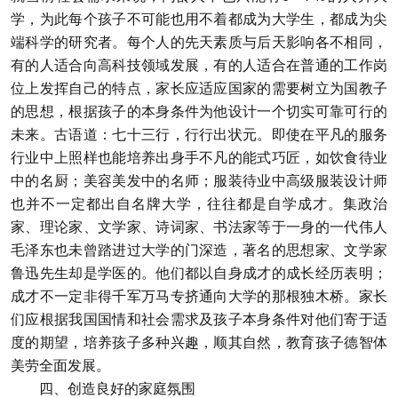
学，为此每个孩子不可能也用不着都成为大学生，都成为尖
端科学的研究者。每个人的先天素质与后天影响各不相同，
有的人适合向高科技领域发展，有的人适合在普通的工作岗
位上发挥自己的特点，家长应适应国家的需要树立为国教子
的思想，根据孩子的本身条件为他设计一个切实可靠可行的
未来。古语道：七十三行，行行出状元。即使在平凡的服务
行业中上照样也能培养出身手不凡的能式巧匠，如饮食待业
中的名厨；美容美发中的名师；服装待业中高级服装设计师
也并不一定都出自名牌大学，往往都是自学成才。集政治
家、理论家、文学家、诗词家、书法家等于一身的一代伟人
毛泽东也未曾踏进过大学的门深造，著名的思想家、文学家
鲁迅先生却是学医的。他们都以自身成才的成长经历表明；
成才不一定非得千军万马专挤通向大学的那根独木桥。家长
们应根据我国国情和社会需求及孩子本身条件对他们寄于适
度的期望，培养孩子多种兴趣，顺其自然，教育孩子德智体
美劳全面发展。
四、创造良好的家庭氛围