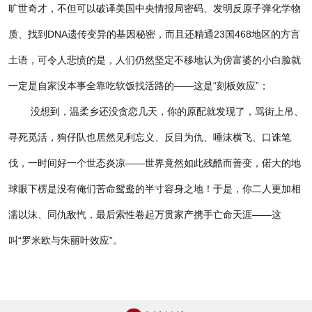
旷世奇才，不但可以破译美国中央情报局密码、发明反原子弹化学物
质、找到
DNA遗传变异的基因秘密，而且还精通23国468地区的方言
土语，可令人悲愤的是，人们仍然坚定不移地认为傍富婆的小白脸就
一定是自家没本事全靠吃软饭找活路的——这是“刻板效应”；
没想到，温柔乡还没贪恋几天，你的原配就发现了，骂街上吊、
寻死觅活，狗仔队也居然见利忘义、反目为仇、唾沫横飞、口诛笔
伐，一时间好一个世态炎凉——世界竟然如此残酷而善变，偌大的地
球眼下楞是没有俺们苦命鸳鸯的半寸容身之地！于是，你二人更加相
濡以沫、同仇敌忾，最后索性卷起万贯家产携手亡命天涯——这
叫“罗米欧与朱丽叶效应”。