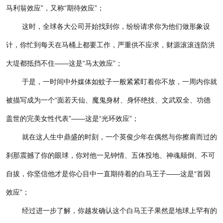
马利翁效应”，又称“期待效应”；
这时，全球各大公司开始找到你，纷纷请求你为他们做形象设
计，你忙到每天在马桶上都要工作，严重供不应求，财源滚滚连防洪
大堤都抵挡不住——这是“马太效应”；
于是，一时间中外媒体如蚊子一般紧紧盯着你不放，一周内你就
被描写成为一个“面若天仙、魔鬼身材、身怀绝技、文武双全、功德
盖世的完美女性代表”——这是“光环效应”；
就在这人生中鼎盛的时刻，一个英俊少年在偶然与你擦肩而过的
刹那震撼了你的眼球，你对他一见钟情、五体投地、神魂颠倒、不可
自拔，你坚信他才是你心目中一直期待着的白马王子——这是“首因
效应”；
经过进一步了解，你越发确认这个白马王子果然是地球上罕有的