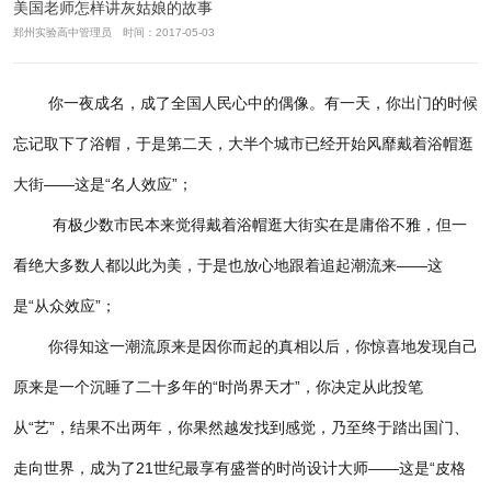
美国老师怎样讲灰姑娘的故事
郑州实验高中管理员 时间：2017-05-03
你一夜成名，成了全国人民心中的偶像。有一天，你出门的时候
忘记取下了浴帽，于是第二天，大半个城市已经开始风靡戴着浴帽逛
大街——这是“名人效应”；
有极少数市民本来觉得戴着浴帽逛大街实在是庸俗不雅，但一
看绝大多数人都以此为美，于是也放心地跟着追起潮流来——这
是“从众效应”；
你得知这一潮流原来是因你而起的真相以后，你惊喜地发现自己
原来是一个沉睡了二十多年的“时尚界天才”，你决定从此投笔
从“艺”，结果不出两年，你果然越发找到感觉，乃至终于踏出国门、
走向世界，成为了
21世纪最享有盛誉的时尚设计大师——这是“皮格