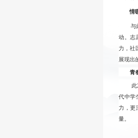
情
与此同
动。志
力，社
展现出
青
此次志
代中学
力，更
量。