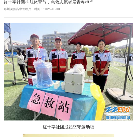
红十字社团护航体育节，急救志愿者展青春担当
郑州实验高中管理员 时间：2025-10-30
红十字社团成员坚守运动场