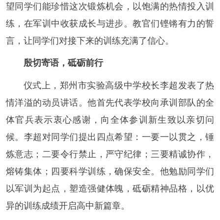
望同学们能珍惜这次锻炼机会，以饱满的热情投入训
练，在军训中收获成长与进步。教官们铿锵有力的誓
言，让同学们对接下来的训练充满了信心。
殷切寄语，砥砺前行
仪式上，郑州市实验高级中学校长李超发表了热
情洋溢的动员讲话。他首先代表学校向承训部队的全
体官兵表示衷心感谢，向全体参训新生致以亲切问
候。李超对同学们提出四点希望：一要一以贯之，锤
炼意志；二要令行禁止，严守纪律；三要精诚协作，
熔铸集体；四要科学训练，确保安全。他勉励同学们
以军训为起点，塑造强健体魄，砥砺精神品格，以优
异的训练成绩开启高中新篇章。