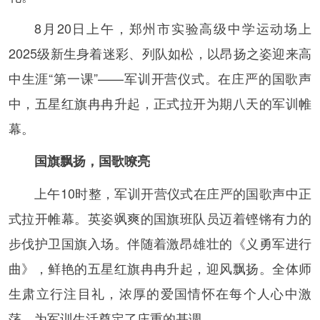
8月20日上午，郑州市实验高级中学运动场上
2025级新生身着迷彩、列队如松，以昂扬之姿迎来高
中生涯“第一课”——军训开营仪式。在庄严的国歌声
中，五星红旗冉冉升起，正式拉开为期八天的军训帷
幕。
国旗飘扬，国歌嘹亮
上午10时整，军训开营仪式在庄严的国歌声中正
式拉开帷幕。英姿飒爽的国旗班队员迈着铿锵有力的
步伐护卫国旗入场。伴随着激昂雄壮的《义勇军进行
曲》，鲜艳的五星红旗冉冉升起，迎风飘扬。全体师
生肃立行注目礼，浓厚的爱国情怀在每个人心中激
荡，为军训生活奠定了庄重的基调。