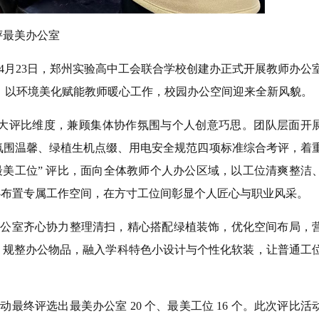
评最美办公室
月23日，郑州实验高中工会联合学校创建办正式开展教师办公
为抓手，以环境美化赋能教师暖心工作，校园办公空间迎来全新风貌。
两大评比维度，兼顾集体协作氛围与个人创意巧思。团队层面开
公氛围温馨、绿植生机点缀、用电安全规范四项标准综合考评，着
最美工位” 评比，面向全体教师个人办公区域，以工位清爽整洁
心布置专属工作空间，在方寸工位间彰显个人匠心与职业风采。
公室齐心协力整理清扫，精心搭配绿植装饰，优化空间布局，
，规整办公物品，融入学科特色小设计与个性化软装，让普通工
评选出最美办公室 20 个、最美工位 16 个。此次评比活