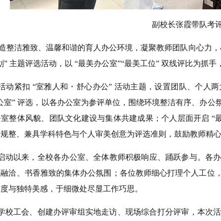
副校长张霞带队考
整洁雅致、温馨和谐的育人办公环境，凝聚教师团队向心力，4
划” 主题评选活动，以 “最美办公室”“最美工位” 双线评比
动紧扣 “室雅人和・舒心办公” 活动主题，设置团队、个人
公室” 评选，以各办公室为参评单位，围绕环境整洁有序、办
室整体风貌、团队文化建设与集体共建成果；个人层面开启 “
纳规整、兼具学科特色与个人审美创意为评选准则，鼓励教师精
动以来，全校各办公室、全体教师积极响应、踊跃参与。各办
结融洽、书香雅致的集体办公氛围；各位教师细心打理个人工位
洁度与独特美感，于细微处尽显工作巧思。
工会、创建办评审组实地走访、现场综合打分评审，本次活动最终