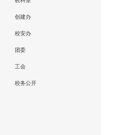
教科室
创建办
校安办
团委
工会
校务公开