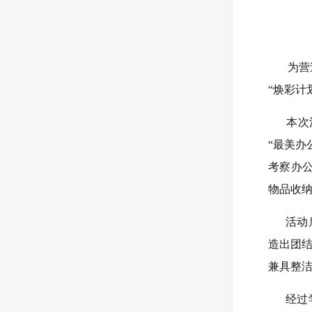
为营造
“焕彩计
本次活
“最美办
考察办公
物品收
活动启
造出团
兼具整
经过学校