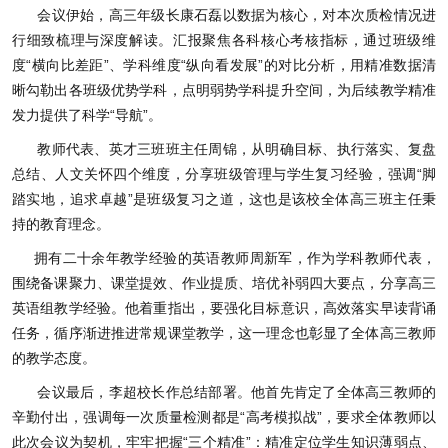
会议伊始，高三年级长康石磊以数据为核心，对本次质检情况进
行细致梳理与深度解读。汇报聚焦各科核心考核指标，通过班级维
度“横向比差距”、学科维度“纵向看发展”的对比分析，用精准数据清
晰勾勒出各班级优势学科，点明弱势学科提升空间，为后续教学精准
发力提供了科学“导航”。
教师代表、英才三班班主任周锦，从明确目标、执行落实、复盘
总结、人文关怀四个维度，分享班级管理与学生复习经验，强调“脚
踏实地，追求卓越”是班级复习之道，这也是该校全体高三班主任秉
持的教育理念。
拥有二十余年教学经验的英语教师周新军，作为学科教师代表，
围绕备课聚力、课堂提效、作业提质、培优补弱四大要点，分享高三
英语组教学经验。他着重指出，要强化目标意识，高效落实早读背诵
任务，循序渐进推进常规课堂教学，这一理念也彰显了全体高三教师
的教学态度。
会议最后，李超校长作总结部署。他首先肯定了全体高三教师的
辛勤付出，强调每一次质量检测都是“高考模拟战”，要求全体教师以
此次会议为契机，牢牢把握“三个精准”：精准定位学生知识薄弱点、