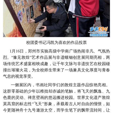
校团委书记冯凯为喜欢的作品投票
1月16日，郑州市实验高级中学南广场热闹非凡、气氛热
烈。“豫见敦煌”艺术作品展与非遗螺钿创意展同期亮相，两
场传统艺术盛宴相映成趣，让千年文脉与非遗技艺在校园碰
撞出璀璨火花，为全校师生带来了一场兼具文化厚度与青春
气息的视觉享受。
一侧展区内，书画社同学们的敦煌主题作品惊艳亮相。
这群零基础的少年以稚拙却赤诚的笔触，将飞天的飘逸、九
色鹿的灵动、禅意壁画的悠远搬进校园。世界文化遗产敦煌
莫高窟的标志性“飞天”形象，承载着古人对自由的憧憬，如
今更随神舟十九号遨游太空，而学生笔下的飘带流转间，让