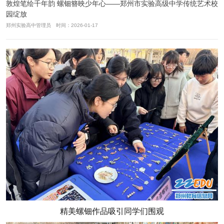
敦煌笔绘千年韵 螺钿簪映少年心——郑州市实验高级中学传统艺术校
园绽放
郑州实验高中管理员 时间：2026-01-17
精美螺钿作品吸引同学们围观