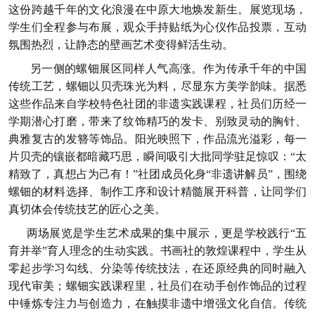
这份跨越千年的文化浪漫在中原大地焕发新生。展览现场，
学生们全程参与布展，观众手持贴纸为心仪作品投票，互动
氛围热烈，让静态的壁画艺术变得鲜活生动。
另一侧的螺钿展区同样人气高涨。作为传承千年的中国
传统工艺，螺钿以贝壳珠光为料，尽显东方美学韵味。据悉
这些作品来自学校特色社团的非遗实践课程，社员们历经一
学期潜心打磨，带来了纹饰精巧的发卡、别致灵动的胸针、
典雅复古的发簪等饰品。阳光映照下，作品流光溢彩，每一
片贝壳的镶嵌都暗藏巧思，瞬间吸引大批同学驻足惊叹：“太
精致了，真想占为己有！”社团成员化身“非遗讲解员”，围绕
螺钿的材料选择、制作工序和设计精髓展开科普，让同学们
真切体会传统技艺的匠心之美。
两场展览是学生艺术成果的集中展示，更是学校践行“五
育并举”育人理念的生动实践。书画社的敦煌课程中，学生从
零起步学习勾线、分染等传统技法，在还原经典的同时融入
现代审美；螺钿实践课程里，社员们在动手创作饰品的过程
中锤炼专注力与创造力，在触摸非遗中增强文化自信。传统