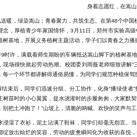
身着志愿红，在嵩山
暖，绿染嵩山；青春聚力，共筑生态。在第48个中国植
理念，厚植青少年家国情怀，3月11日，郑州市实验高
植树基地，开展义务植树主题活动，学子们以青春之力播
时许，满载着师生期盼的车辆抵达嵩山脚下的植树基地
，现场很快掀起劳动热潮。校团委刘雨薇老师细致讲解“
，每一个环节都讲解得通俗易懂，为同学们规范种植保驾
束后，同学们迅速分组、分工协作，化身“播绿使者”
正树苗时的小心翼翼，提水浇灌时的步履匆匆，大家默契配
，别把土冲跑了！”山坡上，清脆的呐喊、欢快的笑声与
湿了衣衫，泥土沾满了鞋袜，同学们却毫无怨言。当一
都绽放出灿烂的笑容，劳动的疲惫瞬间化为收获的喜悦，