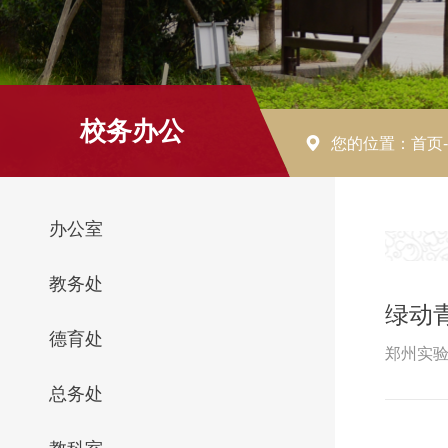
校务办公
您的位置：
首页
办公室
教务处
绿动
德育处
郑州实验
总务处