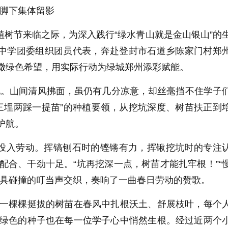
脚下集体留影
树节来临之际，为深入践行“绿水青山就是金山银山”的
级中学团委组织团员代表，奔赴登封市石道乡陈家门村郑
撒绿色希望，用实际行动为绿城郑州添彩赋能。
。山间清风拂面，虽仍有几分凉意，却丝毫挡不住学子
三埋两踩一提苗”的种植要领，从挖坑深度、树苗扶正到
护航。
投入劳动。挥镐刨石时的铿锵有力，挥锹挖坑时的专注
合、干劲十足。“坑再挖深一点，树苗才能扎牢根！”“
工具碰撞的叮当声交织，奏响了一曲春日劳动的赞歌。
棵棵挺拔的树苗在春风中扎根沃土、舒展枝叶，每个
绿色的种子也在每一位学子心中悄然生根。经过近两个