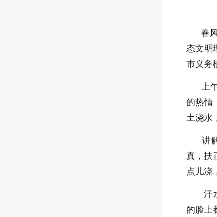
春风送
态文明
市义务
上午9
的热情
土浇水
讲解结
真，扶
点儿浇
汗水浸
的脸上