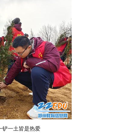
一铲一土皆是热爱