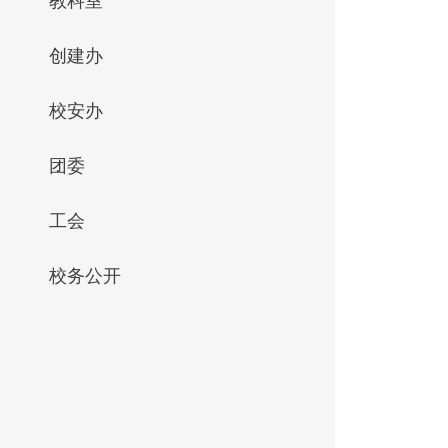
教科室
创建办
校安办
团委
工会
校务公开