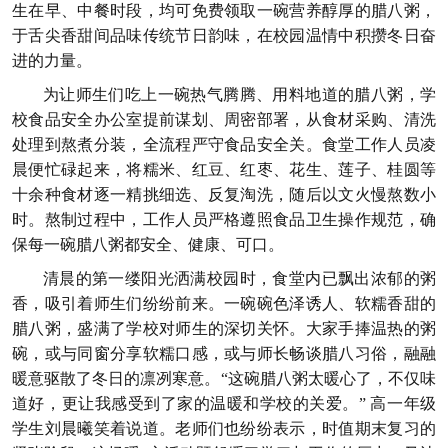
生在早、中餐时段，均可免费领取一碗营养醇厚的腊八粥，
于舌尖香甜间品味传统节日韵味，在校园温情中积攒冬日奋
进的力量。
为让师生们吃上一碗热气腾腾、用料地道的腊八粥，学
校食品安全办公室提前谋划、周密部署，从食材采购、清洗
处理到熬煮分装，全流程严守食品安全关。食堂工作人员凌
晨便忙碌起来，将糯米、红豆、红枣、花生、莲子、桂圆等
十余种食材逐一精挑细选、反复淘洗，随后以文火慢熬数小
时。熬制过程中，工作人员严格遵照食品卫生操作规范，确
保每一碗腊八粥都安全、健康、可口。
清晨的第一缕阳光洒满校园时，食堂内已飘出浓郁的粥
香，吸引着师生们纷纷前来。一碗碗色泽诱人、软糯香甜的
腊八粥，盛满了学校对师生的深切关怀。大家手捧温热的粥
碗，或与同窗分享软糯口感，或与师长畅谈腊八习俗，融融
暖意驱散了冬日的凛冽寒意。“这碗腊八粥太暖心了，不仅味
道好，更让我感受到了家的温暖和学校的关爱。” 高一年级
学生刘晨曦笑着说道。老师们也纷纷表示，时值期末复习的