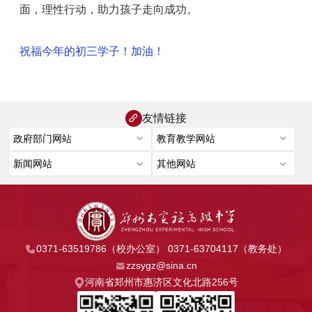
面，理性行动，助力孩子走向成功。
祝福今年的初三学子！加油！
友情链接
0371-63519786（校办公室） 0371-63704117（教务处）
zzsygz@sina.cn
河南省郑州市惠济区文化北路256号