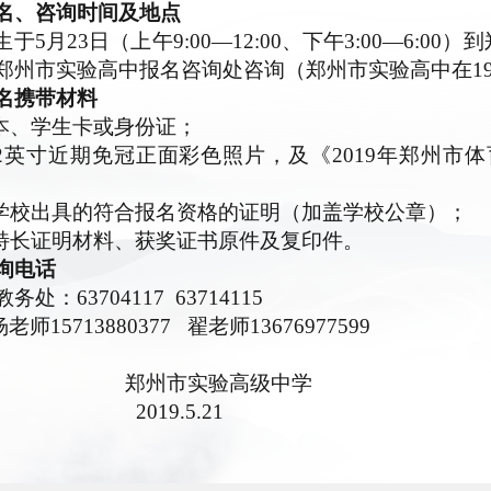
名、咨询时间及地点
生于
5月23日（上午9:00—12:00、下午3:00—6
郑州市实验高中报名咨询处咨询（郑州市实验高中在1
名携带材料
口本、学生卡或身份证；
张2英寸近期免冠正面彩色照片，及《2019年郑州
业学校出具的符合报名资格的证明（加盖学校公章）；
关特长证明材料、获奖证书原件及复印件。
询电话
处：63704117 63714115
师15713880377 翟老师13676977599
郑州市实验高级中学
019.5.21