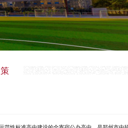
政策
示范性标准高中建设的全寄宿公办高中，是郑州市中