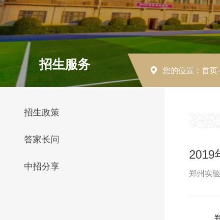
招生服务
您的位置：
首页
招生政策
答家长问
20
中招分享
郑州实验