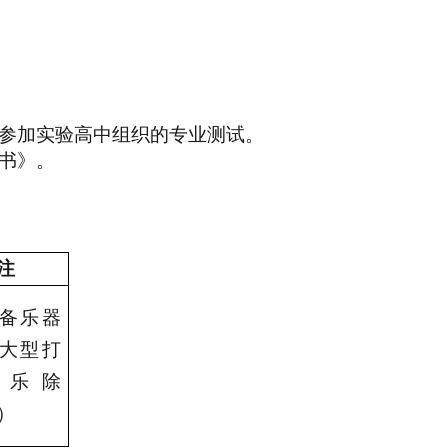
表参加实验高中组织的专业测试。
认书》。
注
备乐器
大型打
击乐除
）