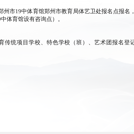
:00）到郑州市19中体育馆郑州市教育局体艺卫处报名点报名
9中体育馆设有咨询点）。
市体育传统项目学校、特色学校（班）、艺术团报名登