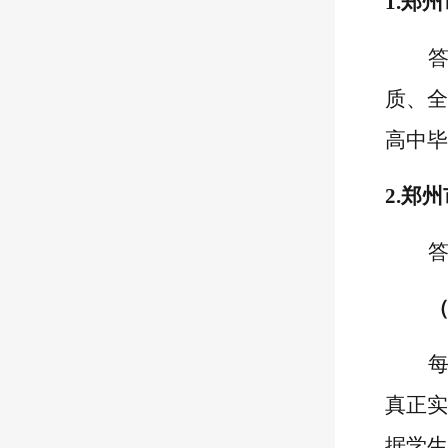
1
.郑
质、全
高中毕
2.
郑州
（
真正实
据学生