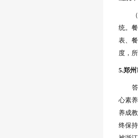
统。餐
表
、餐
度，所
5.郑
心素养
养成教
终保持