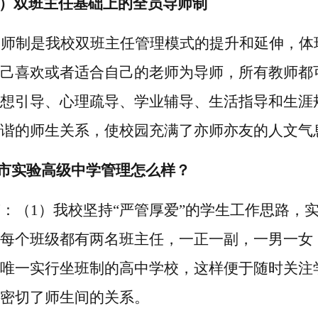
3）
双班主任基础上的全员
导师制
导师制是我校双班主任管理模式的提升和延
伸，
体
己喜欢或者适合自己的老师为导师，
所有教师都
想引导、
心理疏导、学业辅导、生活指导和生涯
谐的师生关系，使
校园充满了亦师亦友的人文气
市实验
高级中学
管理怎么样？
答：（
1）我校坚持“严管厚爱”的学生工作思路，
每个班级都有两名班主任，一正一副，一男一女
唯一实行坐班制的高中学校，
这样便于随时
关注
密切了师生间的关系。