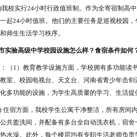
2)我校实行24小时行政值班制。作为全寄宿制
一起24小时值班。
他们的主要任务是
巡视校园，
和师生生活学习秩序。
市实验高级中学校园设施怎么样？食
宿条件如何
答：
（
1
）教育教学设施方面，
学校拥有多功能
读
教室、校园电视台、天文台、
河南省青少年
击剑
化多功能的设施，为学生高质量的学习、生活提
)
住宿方面，
我校学生公寓干净整洁，
所有房间
公共盥洗间，并配备有多台全自动洗衣机，宿舍
热水澡。此外，
每
个
楼层
均
有
专职生活老师
负责