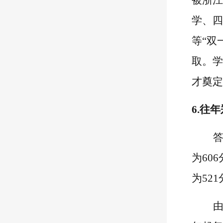
被浙江
学、四
等
“双
取。学
才奠定
6
.往年
为60
为52