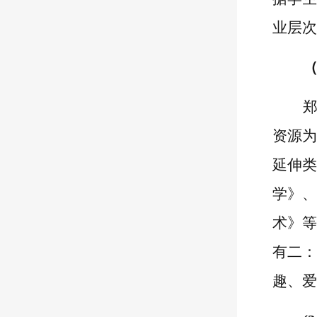
业
层次
（
资源为
延伸类
学》、
术》等
有二：
趣、爱