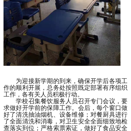
为迎接新学期的到来，确保开学后各项工
作的顺利开展，总务处按照既定部署有序组织
工作，各
有关人员
积极行动。
学校召集餐饮服务人员召开专门会议，
要
求
做好开学前的保障工作。会后，
每个
窗口做
好了
清洗抽油烟机、设备维修；
对餐厨具
进行
了
全面清洗和消毒，对卫生安全全面细致地检
查落实到位；严格索票索证，做好了食品安全