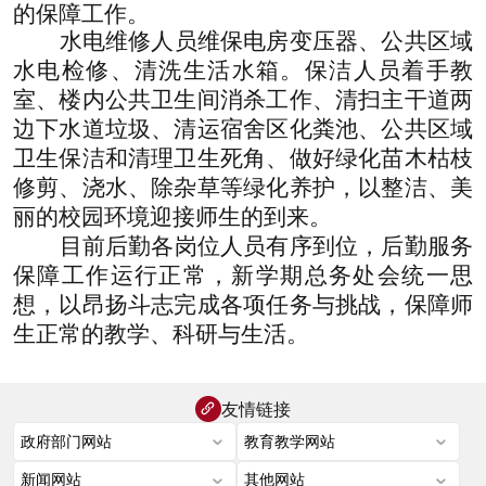
的保障工作。
水电
维修
人员
维保电房变压器、公共区域
水电检修
、
清洗生活水箱
。保洁人员
着手
教
室、楼内公共卫生间消杀工作、
清扫主干道两
边下水道垃圾、清运宿舍区化粪池、公共区域
卫生保洁和清理卫生死角、做好绿化苗木枯枝
修剪、浇水、除杂草等绿化养护，以整洁、美
丽的校园环境迎接师生的到来。
目前后勤各岗位人员
有序
到位，后勤服务
保障工作运行正常，新学期总务处会统一思
想，以昂扬斗志完成各项任务与挑战，保障师
生正常的教学、科研与生活。
友情链接