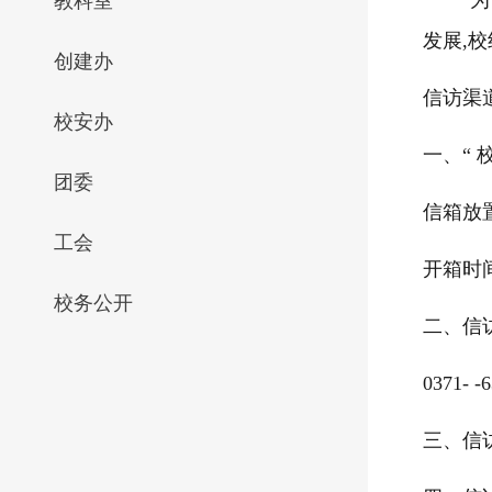
为
教科室
发展
,
校
创建办
信访渠
校安办
一、“ 
团委
信箱放
工会
开箱时
校务公开
二、信
0371- -
三、信