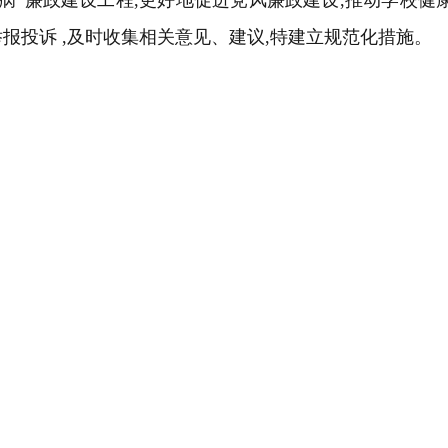
未病”廉政建设工程
,
更好地促进党风廉政建设
,
推动学校健
举报投诉
,
及时收集相关意见、建议
,
特建立规范化措施。