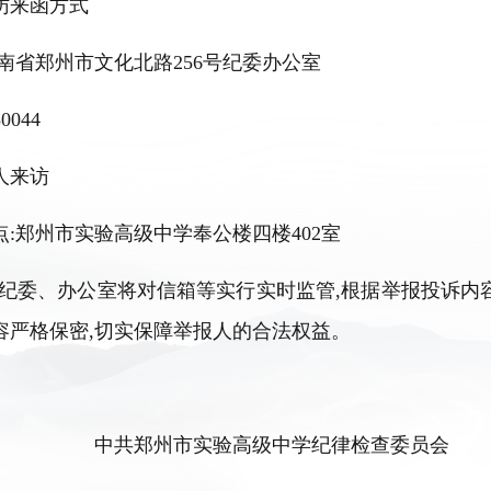
访来函方式
南省郑州市文化北路
256
号纪委办公室
50044
人来访
点
:
郑州市实验高级中学奉公楼四楼
402
室
纪委、办公室将对信箱等实行实时监管
,
根据举报投诉内
容严格保密
,
切实保障举报人的合法权益。
中共郑州市实验高级中学纪律检查委员会