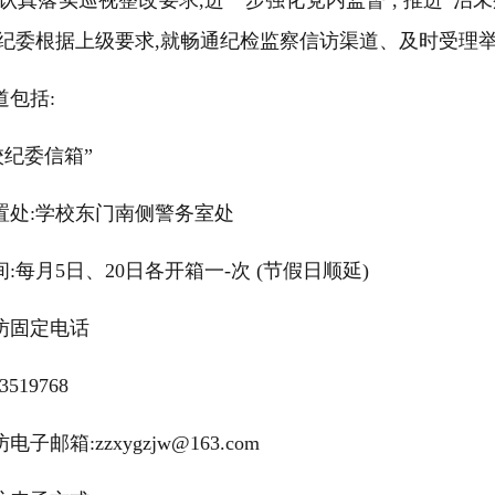
认真落实巡视整改要求
,
进一步强化党内监督
,
推进“治
纪委根据上级要求
,
就畅通纪检监察信访渠道、及时受理
道包括
:
校纪委信箱”
置处
:
学校东门南侧警务室处
间
:
每月
5
日、
20
日各开箱一
-
次
(
节假日顺延
)
访固定电话
63519768
访电子邮箱
:zzxygzjw@163.com