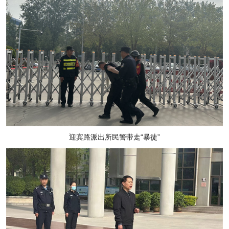
迎宾路派出所民警带走“暴徒”